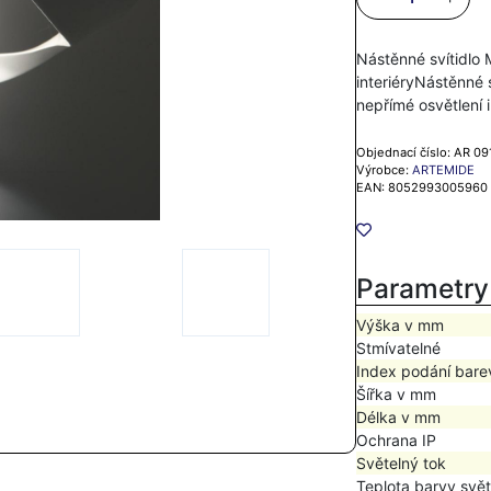
Nástěnné svítidlo 
interiéryNástěnné 
nepřímé osvětlení 
Objednací číslo: AR 0
Výrobce:
ARTEMIDE
EAN: 8052993005960
Parametry
Výška v mm
Stmívatelné
Index podání bare
Šířka v mm
Délka v mm
Ochrana IP
Světelný tok
Teplota barvy svět