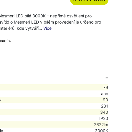
Mesmeri LED bílá 3000K – nepřímé osvětlení pro
svítidlo Mesmeri LED v bílém provedení je určeno pro
interiérů, kde vytváří…
Více
918010A
79
ano
v
90
231
340
IP20
2622lm
la
3000K