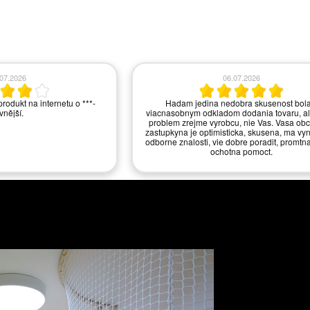
.06.2026
10.06.2026
tudio v Praze a okolí. Velmi
Ano, jste vzorový obchod.
lké množství vystavených
řele doporučuji.