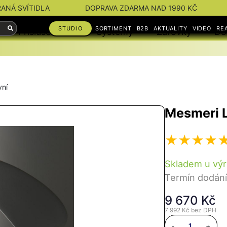
RANÁ SVÍTIDLA
DOPRAVA ZDARMA NAD 1990 KČ
STUDIO
SORTIMENT
B2B
AKTUALITY
VIDEO
RE
Příslušenství
Systémy
Žárovky
Do
vní
Mesmeri 
Skladem u vý
Termín dodání
9 670 Kč
7 992 Kč
bez DPH
-
+