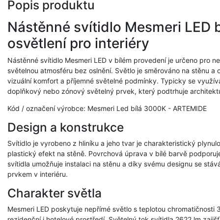
Popis produktu
Nástěnné svítidlo Mesmeri LED 
osvětlení pro interiéry
Nástěnné svítidlo Mesmeri LED v bílém provedení je určeno pro ne
světelnou atmosféru bez oslnění. Světlo je směrováno na stěnu a o
vizuální komfort a příjemné světelné podmínky. Typicky se využívá
doplňkový nebo zónový světelný prvek, který podtrhuje architektu
Kód / označení výrobce: Mesmeri Led bílá 3000K - ARTEMIDE
Design a konstrukce
Svítidlo je vyrobeno z hliníku a jeho tvar je charakteristický plynu
plastický efekt na stěně. Povrchová úprava v bílé barvě podporu
svítidla umožňuje instalaci na stěnu a díky svému designu se stáv
prvkem v interiéru.
Charakter světla
Mesmeri LED poskytuje nepřímé světlo s teplotou chromatičnosti 
rezidenční i hotelové prostředí. Světelný tok svítidla 2622 lm zaj