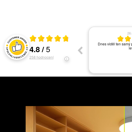
17.06.2026
13
Průměrné hodnocení 4.8 z 5
vše ok
Asi nejlepší světelné s
5
4.8
/
ochotný personál. Ve
Hodnocení a recenze zákazníků
svítidel. V
258
hodnocení