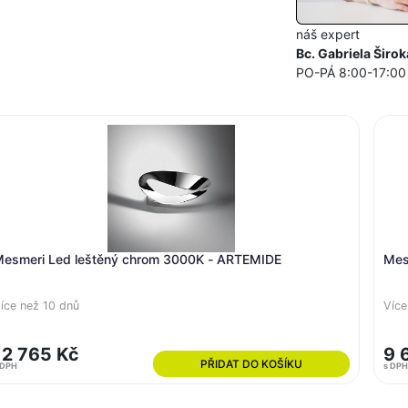
náš expert
Bc. Gabriela Širok
PO-PÁ 8:00-17:00
esmeri Led leštěný chrom 3000K - ARTEMIDE
Mes
íce než 10 dnů
Více
12 765 Kč
9 
PŘIDAT DO KOŠÍKU
 DPH
s DPH