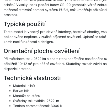
oslnění. Vysoký index podání barev CRI 90 garantuje věrné zobraze
možností stmívání pomocí systému PUSH, což umožňuje přizpůsobi
prostoru.
Typické použití
Tento model je vhodný pro obytné interiéry, hotelové chodby, vstu
požadováno nepřímé, vizuálně příjemné osvětlení. Uplatní se také 
kombinaci funkčnosti a designu.
Orientační plocha osvětlení
Při světelném toku 2622 lm a charakteru nepřímého nástěnného sví
přibližně 10–12 m² pro běžné osvětlení. Skutečný rozsah závisí na
dispozici prostoru.
Technické vlastnosti
Materiál: hliník
Barva: bílá
Montáž: na stěnu
Světelný tok svítidla: 2622 lm
Teplota chromatičnosti: 3000 K