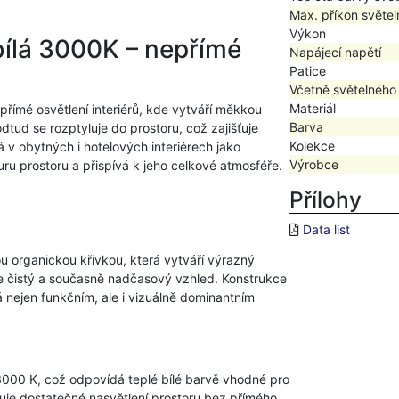
Max. příkon světel
Výkon
bílá 3000K – nepřímé
Napájecí napětí
Patice
Včetně světelného
Materiál
přímé osvětlení interiérů, kde vytváří měkkou
Barva
dtud se rozptyluje do prostoru, což zajišťuje
Kolekce
 v obytných i hotelových interiérech jako
Výrobce
ru prostoru a přispívá k jeho celkové atmosféře.
Přílohy
Data list
lou organickou křivkou, která vytváří výrazný
je čistý a současně nadčasový vzhled. Konstrukce
á nejen funkčním, ale i vizuálně dominantním
3000 K, což odpovídá teplé bílé barvě vhodné pro
išťuje dostatečné nasvětlení prostoru bez přímého