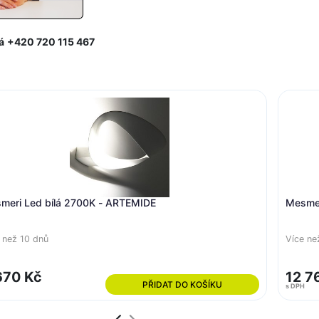
á
+420 720 115 467
meri Led bílá 2700K - ARTEMIDE
Mesmer
 než 10 dnů
Více ne
670 Kč
12 7
PŘIDAT DO KOŠÍKU
s DPH