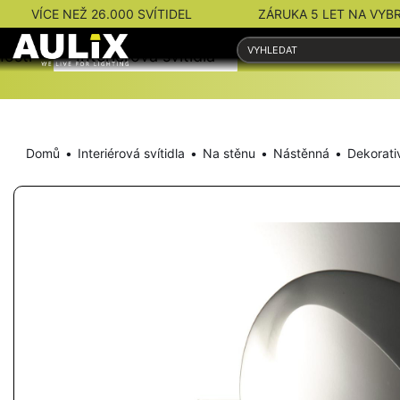
VÍCE NEŽ 26.000 SVÍTIDEL
ZÁRUKA 5 LET NA VYB
nosti
Interiérová svítidla
Venkovní svítidla
Domů
Interiérová svítidla
Na stěnu
Nástěnná
Dekorati