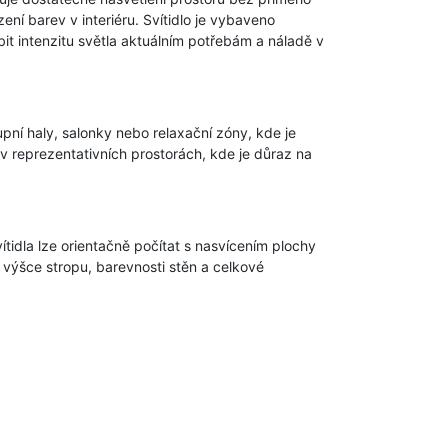
ní barev v interiéru. Svítidlo je vybaveno
t intenzitu světla aktuálním potřebám a náladě v
pní haly, salonky nebo relaxační zóny, kde je
v reprezentativních prostorách, kde je důraz na
tidla lze orientačně počítat s nasvícením plochy
 výšce stropu, barevnosti stěn a celkové