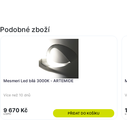
Podobné zboží
Mesmeri Led bílá 3000K - ARTEMIDE
M
Více než 10 dnů
V
9 670 Kč
PŘIDAT DO KOŠÍKU
s DPH
s