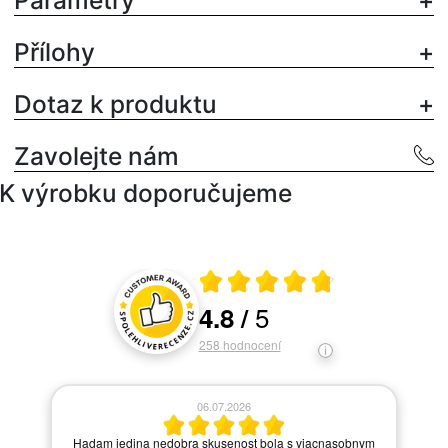
Parametry
Přílohy
Dotaz k produktu
Zavolejte nám
K výrobku doporučujeme
Průměrné hodnocení 4.8 z 5
5
4.8
/
Hodnocení a recenze zákazníků
258
hodnocení
06.07.2026
í.
Hadam jedina nedobra skusenost bola s viacnasobnym