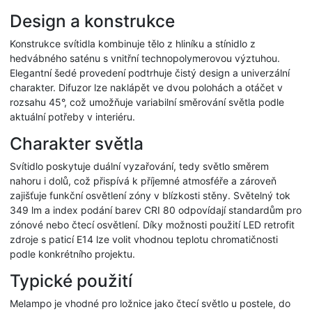
Design a konstrukce
Konstrukce svítidla kombinuje tělo z hliníku a stínidlo z
hedvábného saténu s vnitřní technopolymerovou výztuhou.
Elegantní šedé provedení podtrhuje čistý design a univerzální
charakter. Difuzor lze naklápět ve dvou polohách a otáčet v
rozsahu 45°, což umožňuje variabilní směrování světla podle
aktuální potřeby v interiéru.
Charakter světla
Svítidlo poskytuje duální vyzařování, tedy světlo směrem
nahoru i dolů, což přispívá k příjemné atmosféře a zároveň
zajišťuje funkční osvětlení zóny v blízkosti stěny. Světelný tok
349 lm a index podání barev CRI 80 odpovídají standardům pro
zónové nebo čtecí osvětlení. Díky možnosti použití LED retrofit
zdroje s paticí E14 lze volit vhodnou teplotu chromatičnosti
podle konkrétního projektu.
Typické použití
Melampo je vhodné pro ložnice jako čtecí světlo u postele, do