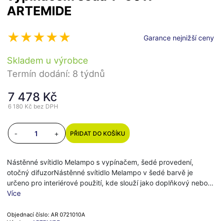
ARTEMIDE
Garance nejnižší ceny
Skladem u výrobce
Termín dodání: 8 týdnů
7 478 Kč
6 180 Kč
bez DPH
-
+
PŘIDAT DO KOŠÍKU
Nástěnné svítidlo Melampo s vypínačem, šedé provedení,
otočný difuzorNástěnné svítidlo Melampo v šedé barvě je
určeno pro interiérové použití, kde slouží jako doplňkový nebo…
Více
Objednací číslo: AR 0721010A