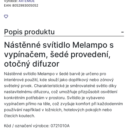
Výrobce:
ARTEMIDE
EAN: 8052993005052
Popis produktu
Nástěnné svítidlo Melampo s
vypínačem, šedé provedení,
otočný difuzor
Nástěnné svítidlo Melampo v šedé barvě je určeno pro
interiérové použití, kde slouží jako doplňkový nebo zónový
světelný prvek. Charakteristické je směrovatelné světlo díky
nastavitelnému difuzoru, což umožňuje přizpůsobit osvětlení
konkrétním potřebám v prostoru. Svítidlo je vybaveno
vypínačem přímo na těle, což zvyšuje komfort při každodenním
používání například v ložnicích, hotelových pokojích nebo
čtecích koutech.
Kód / označení výrobce: 0721010A