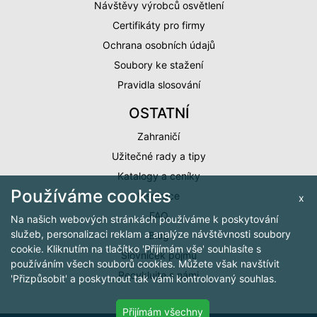
Návštěvy výrobců osvětlení
Certifikáty pro firmy
Ochrana osobních údajů
Soubory ke stažení
Pravidla slosování
OSTATNÍ
Zahraničí
Užitečné rady a tipy
Katalogy a ceníky
Používáme cookies
Inspirace
x
FAQ
Na našich webových stránkách používáme k poskytování
služeb, personalizaci reklam a analýze návštěvnosti soubory
Blog
cookie. Kliknutím na tlačítko 'Přijímám vše' souhlasíte s
Slovníček pojmů
používáním všech souborů cookies. Můžete však navštívit
Recyklujte s námi
'Přizpůsobit' a poskytnout tak vámi kontrolovaný souhlas.
Přijímám všechny