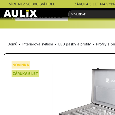
VÍCE NEŽ 26.000 SVÍTIDEL
ZÁRUKA 5 LET NA VYB
nosti
Interiérová svítidla
Venkovní svítidla
Domů
Interiérová svítidla
LED pásky a profily
Profily a př
NOVINKA
ZÁRUKA 5 LET