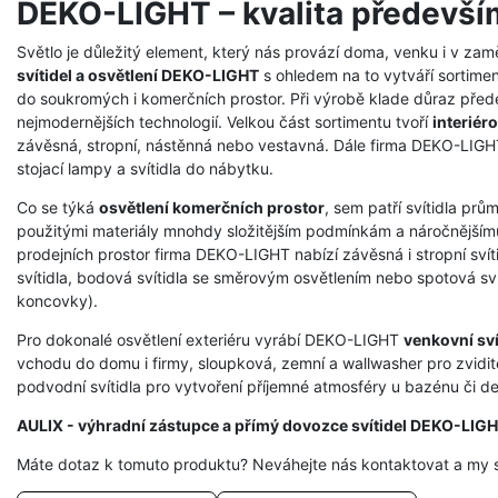
DEKO-LIGHT – kvalita předevší
Světlo je důležitý element, který nás provází doma, venku i v zam
svítidel a osvětlení DEKO-LIGHT
s ohledem na to vytváří sortimen
do soukromých i komerčních prostor. Při výrobě klade důraz přede
nejmodernějších technologií. Velkou část sortimentu tvoří
interiéro
závěsná, stropní, nástěnná nebo vestavná. Dále firma DEKO-LIGHT 
stojací lampy a svítidla do nábytku.
Co se týká
osvětlení komerčních prostor
, sem patří svítidla prů
použitými materiály mnohdy složitějším podmínkám a náročnějšímu
prodejních prostor firma DEKO-LIGHT nabízí závěsná i stropní svíti
svítidla, bodová svítidla se směrovým osvětlením nebo spotová svít
koncovky).
Pro dokonalé osvětlení exteriéru vyrábí DEKO-LIGHT
venkovní sví
vchodu do domu i firmy, sloupková, zemní a wallwasher pro zvidit
podvodní svítidla pro vytvoření příjemné atmosféry u bazénu či dek
AULIX - výhradní zástupce a přímý dovozce svítidel DEKO-LIG
Máte dotaz k tomuto produktu? Neváhejte nás kontaktovat a my 