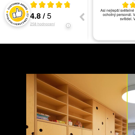
Průměrné hodnocení 4.8 z 5
vše ok
Asi nejlepší světelné s
5
4.8
/
ochotný personál. Ve
Hodnocení a recenze zákazníků
svítidel. V
258
hodnocení