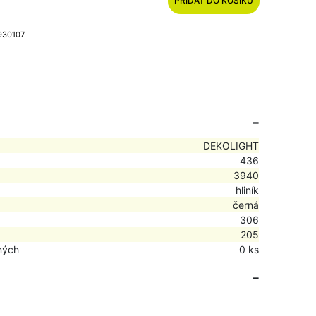
PŘIDAT DO KOŠÍKU
 930107
DEKOLIGHT
436
3940
hliník
černá
306
205
ných
0 ks