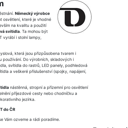
m
ěstnání.
Německý výrobce
t osvětlení, které je vhodné
vším na kvalitu a použití
vá svítidla
. Ta mohou být
vyrábí i stolní lampy,
myslová, která jsou přizpůsobena tvarem i
 používání. Do výrobních, skladových i
dla, svítidla do rastrů, LED panely, podhledová
idla a veškeré příslušenství (spojky, napájení,
tidla
nástěnná, stropní a přízemní pro osvětlení
elnění příjezdové cesty nebo chodníčku a
orativního jezírka.
HT do ČR
se Vám ozveme a rádi poradíme.