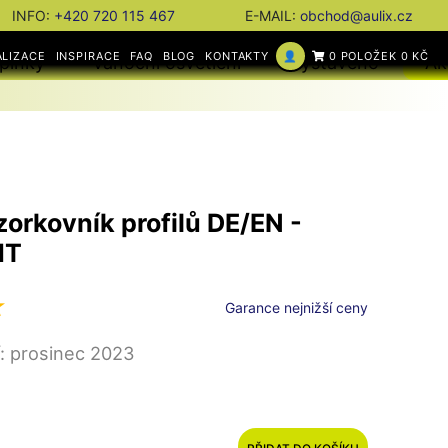
INFO:
+420 720 115 467
E-MAIL:
obchod@aulix.cz
ALIZACE
INSPIRACE
FAQ
BLOG
KONTAKTY
👤
0 POLOŽEK 0 KČ
plňky
Vánoční osvětlení
Vystaveno
Ak
zorkovník profilů DE/EN -
HT
Garance nejnižší ceny
: prosinec 2023