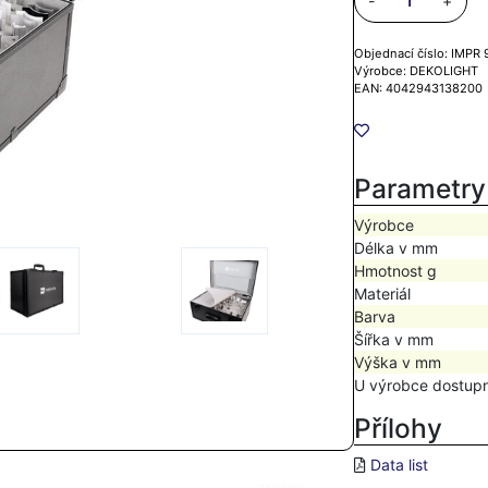
-
+
Objednací číslo: IMPR
Výrobce: DEKOLIGHT
EAN: 4042943138200
Parametry
Výrobce
Délka v mm
Hmotnost g
Materiál
Barva
Šířka v mm
Výška v mm
U výrobce dostup
Přílohy
Data list