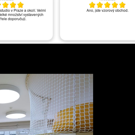
tudio v Praze a okolí. Velmi
Ano, jste vzorový obchod.
lké množství vystavených
řele doporučuji.