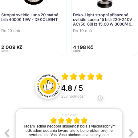
Stropní svítidlo Luna 20 matná
Deko-Light stropní přisazené
bílá 4000K 19W - DEKOLIGHT
svítidlo Lucea 15 bílá 220-240V
AC/50-60Hz 15,00 W 3000/4000
K 1500 lm bílá RAL 9016
Do 10 dnů
Do 10 dnů
2 009 Kč
4 198 Kč
s DPH
s DPH
Průměrné hodnocení 4.8 z 5
5
4.8
/
Hodnocení a recenze zákazníků
258
hodnocení
06.07.2026
í.
Hadam jedina nedobra skusenost bola s viacnasobnym
odkladom dodania tovaru, ale to bol problem zrejme
vyrobcu, nie Vas. Vasa obchodna zastupkyna je