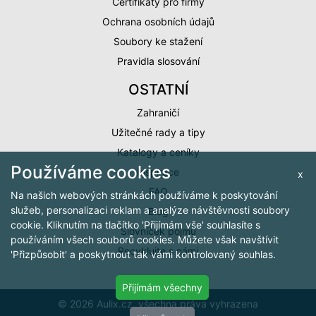
Certifikáty pro firmy
Ochrana osobních údajů
Soubory ke stažení
Pravidla slosování
OSTATNÍ
Zahraničí
Užitečné rady a tipy
Katalogy a ceníky
Používáme cookies
Inspirace
x
FAQ
Na našich webových stránkách používáme k poskytování
služeb, personalizaci reklam a analýze návštěvnosti soubory
Blog
cookie. Kliknutím na tlačítko 'Přijímám vše' souhlasíte s
Slovníček pojmů
používáním všech souborů cookies. Můžete však navštívit
Recyklujte s námi
'Přizpůsobit' a poskytnout tak vámi kontrolovaný souhlas.
Přijímám všechny
© 2026 Aulix.cz, všechna práva vyhrazena