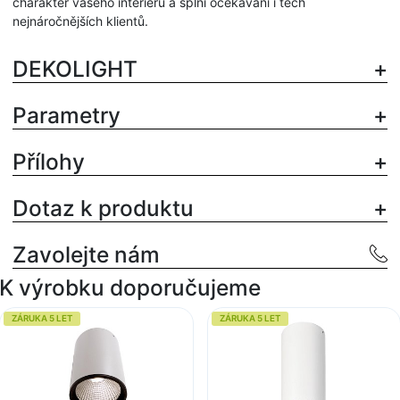
charakter vašeho interiéru a splní očekávání i těch
nejnáročnějších klientů.
DEKOLIGHT
Parametry
Přílohy
Dotaz k produktu
Zavolejte nám
K výrobku doporučujeme
ZÁRUKA 5 LET
ZÁRUKA 5 LET