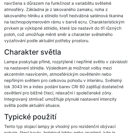
navržena s důrazem na funkčnost a variabilitu světelné
atmosféry. Základna je z lakovaného zamaku, noha z
lakovaného hliníku a stínidlo tvoří hedvábná saténová tkanina
na technopolymerovém rámu v barvě ecru. Charakteristickým
prvkem je výklopné stínidlo, které lze nastavit do tří různých
poloh, což umožňuje měnit směr a charakter světelného
vyzařování podle aktuální potřeby prostoru.
Charakter světla
Lampa poskytuje přímé, rozptýlené i nepřímé světlo v závislosti
na nastavení stínidla. Výsledkem je možnost volby mezi
akcentním nasvícením, atmosférickým osvětlením nebo
nepřímým světlem pro celkovou pohodu v interiéru. Světelný
tok 3043 lm a index podání barev CRI 80 zajišťují dostatečné
osvětlení pro běžné čtecí, relaxační i společenské zóny.
Integrovaný stmívač umožňuje plynulé nastavení intenzity
světla podle aktuální situace.
Typické použití
Tento typ stojací lampy je vhodný pro rezidenční obývací
pokoje, čtecí kouty, hotelové lobby nebo apartmá, kde je