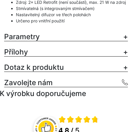
Zdroj: 2× LED Retrofit (není součástí), max. 21 W na zdroj
Stmívatelná (s integrovaným stmívačem)
Nastavitelný difuzor ve třech polohách
Určeno pro vnitřní použití
Parametry
Přílohy
Dotaz k produktu
Zavolejte nám
K výrobku doporučujeme
Průměrné hodnocení 4.8 z 5
5
4.8
/
Hodnocení a recenze zákazníků