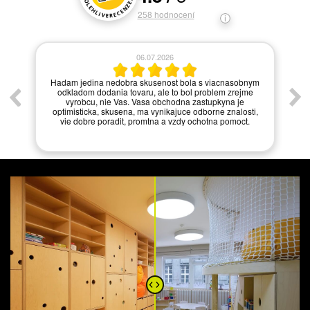
258
hodnocení
06.07.2026
í.
Hadam jedina nedobra skusenost bola s viacnasobnym
odkladom dodania tovaru, ale to bol problem zrejme
vyrobcu, nie Vas. Vasa obchodna zastupkyna je
optimisticka, skusena, ma vynikajuce odborne znalosti,
vie dobre poradit, promtna a vzdy ochotna pomoct.