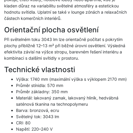
kladen důraz na variabilitu světelné atmosféry a estetickou
hodnotu svítidla. Uplatní se také v lounge zónách a relaxačních
částech komerčních interiérů.
Orientační plocha osvětlení
Při světelném toku 3043 lm lze orientačně počítat s pokrytím
plochy přibližně 12–13 m² při běžné úrovni osvětlení. Výsledná
efektivita závisí na výšce stropu, barevném řešení interiéru a
kombinaci s dalšími svítidly v prostoru.
Technické vlastnosti
Výška: 1740 mm (maximální výška s výklopem 2170 mm)
Průměr stínidla: 570 mm
Průměr základny: 350 mm
Materiál: lakovaný zamak, lakovaný hliník, hedvábná
saténová tkanina na technopolymeru
Barva: bronzová, ecru
Světelný tok: 3043 lm
CRI: 80
Napětí: 220–240 V