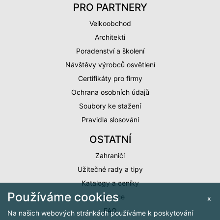
PRO PARTNERY
Velkoobchod
Architekti
Poradenství a školení
Návštěvy výrobců osvětlení
Certifikáty pro firmy
Ochrana osobních údajů
Soubory ke stažení
Pravidla slosování
OSTATNÍ
Zahraničí
Užitečné rady a tipy
Katalogy a ceníky
Používáme cookies
Inspirace
x
FAQ
Na našich webových stránkách používáme k poskytování