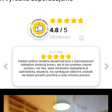
Průměrné hodnocení 4.8 z 5
5
4.8
/
Hodnocení a recenze zákazníků
258
hodnocení
06.07.2026
í.
Hadam jedina nedobra skusenost bola s viacnasobnym
odkladom dodania tovaru, ale to bol problem zrejme
vyrobcu, nie Vas. Vasa obchodna zastupkyna je
optimisticka, skusena, ma vynikajuce odborne znalosti,
vie dobre poradit, promtna a vzdy ochotna pomoct.