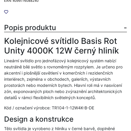
EAN: 4099776088240
Popis produktu
Kolejnicové svítidlo Basis Rot
Unity 4000K 12W černý hliník
Lineární svítidlo pro jednofázový kolejnicový systém nabízí
neutrálně bílé světlo s rovnoměrným rozptylem. Je určeno pro
akcentní i plošnější osvětlení v komerčních i rezidenčních
interiérech, zejména v obchodech, galeriích, výstavních
prostorách nebo moderních bytech. Hlavní roli má v nasvícení
zón, exponovaných ploch nebo zvýraznění architektonických
detailů v rámci flexibilních světelných konceptů.
Kód / označení výrobce: TR104-1-12W4K-B-DE
Design a konstrukce
Tělo svítidla je vyrobeno z hliníku v černé barvě, doplněné