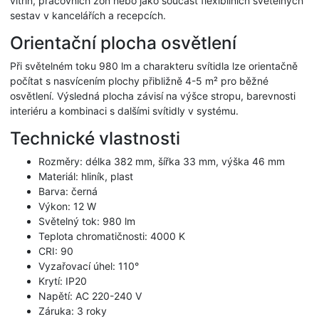
vitrín, pracovních zón nebo jako součást flexibilních světelných
sestav v kancelářích a recepcích.
Orientační plocha osvětlení
Při světelném toku 980 lm a charakteru svítidla lze orientačně
počítat s nasvícením plochy přibližně 4-5 m² pro běžné
osvětlení. Výsledná plocha závisí na výšce stropu, barevnosti
interiéru a kombinaci s dalšími svítidly v systému.
Technické vlastnosti
Rozměry: délka 382 mm, šířka 33 mm, výška 46 mm
Materiál: hliník, plast
Barva: černá
Výkon: 12 W
Světelný tok: 980 lm
Teplota chromatičnosti: 4000 K
CRI: 90
Vyzařovací úhel: 110°
Krytí: IP20
Napětí: AC 220-240 V
Záruka: 3 roky