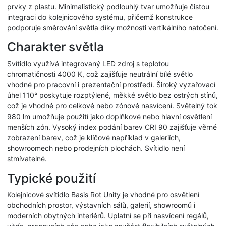
prvky z plastu. Minimalistický podlouhlý tvar umožňuje čistou
integraci do kolejnicového systému, přičemž konstrukce
podporuje směrování světla díky možnosti vertikálního natočení.
Charakter světla
Svítidlo využívá integrovaný LED zdroj s teplotou
chromatičnosti 4000 K, což zajišťuje neutrální bílé světlo
vhodné pro pracovní i prezentační prostředí. Široký vyzařovací
úhel 110° poskytuje rozptýlené, měkké světlo bez ostrých stínů,
což je vhodné pro celkové nebo zónové nasvícení. Světelný tok
980 lm umožňuje použití jako doplňkové nebo hlavní osvětlení
menších zón. Vysoký index podání barev CRI 90 zajišťuje věrné
zobrazení barev, což je klíčové například v galeriích,
showroomech nebo prodejních plochách. Svítidlo není
stmívatelné.
Typické použití
Kolejnicové svítidlo Basis Rot Unity je vhodné pro osvětlení
obchodních prostor, výstavních sálů, galerií, showroomů i
moderních obytných interiérů. Uplatní se při nasvícení regálů,