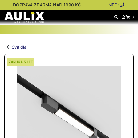
DOPRAVA ZDARMA NAD 1990 KČ
INFO:
0
Svítidla
ZÁRUKA 5 LET