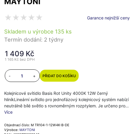
MAYTONI
Garance nejnižší ceny
Skladem u výrobce 135 ks
Termín dodání: 2 týdny
1 409 Kč
1 165 Kč
bez DPH
-
+
PŘIDAT DO KOŠÍKU
Kolejnicové svítidlo Basis Rot Unity 4000K 12W černý
hliníkLineární svítidlo pro jednofázový kolejnicový systém nabízí
neutrálně bílé světlo s rovnoměrným rozptylem. Je určeno pro…
Více
Objednací číslo: M TR104-1-12W4K-B-DE
Výrobce:
MAYTONI