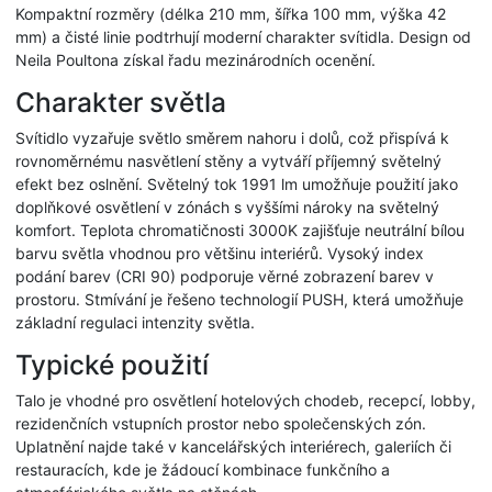
Kompaktní rozměry (délka 210 mm, šířka 100 mm, výška 42
mm) a čisté linie podtrhují moderní charakter svítidla. Design od
Neila Poultona získal řadu mezinárodních ocenění.
Charakter světla
Svítidlo vyzařuje světlo směrem nahoru i dolů, což přispívá k
rovnoměrnému nasvětlení stěny a vytváří příjemný světelný
efekt bez oslnění. Světelný tok 1991 lm umožňuje použití jako
doplňkové osvětlení v zónách s vyššími nároky na světelný
komfort. Teplota chromatičnosti 3000K zajišťuje neutrální bílou
barvu světla vhodnou pro většinu interiérů. Vysoký index
podání barev (CRI 90) podporuje věrné zobrazení barev v
prostoru. Stmívání je řešeno technologií PUSH, která umožňuje
základní regulaci intenzity světla.
Typické použití
Talo je vhodné pro osvětlení hotelových chodeb, recepcí, lobby,
rezidenčních vstupních prostor nebo společenských zón.
Uplatnění najde také v kancelářských interiérech, galeriích či
restauracích, kde je žádoucí kombinace funkčního a