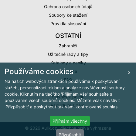
Ochrana osobních údajů
Soubory ke stažení
Pravidla slosování
OSTATNÍ
Zahraničí
Užitečné rady a tipy
Katalogy a ceníky
Používáme cookies
Inspirace
x
FAQ
Na našich webových stránkách používáme k poskytování
služeb, personalizaci reklam a analýze návštěvnosti soubory
Blog
cookie. Kliknutím na tlačítko 'Přijímám vše' souhlasíte s
Slovníček pojmů
používáním všech souborů cookies. Můžete však navštívit
Recyklujte s námi
'Přizpůsobit' a poskytnout tak vámi kontrolovaný souhlas.
Přijímám všechny
© 2026 Aulix.cz, všechna práva vyhrazena
Přizpůsobit
Cookies