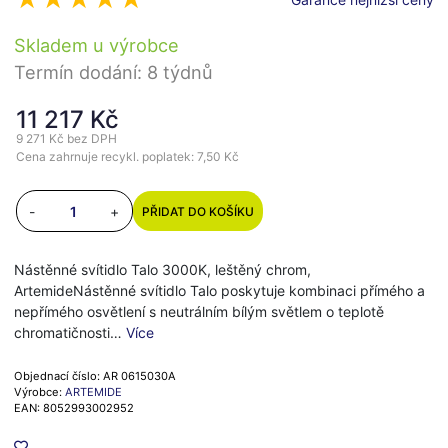
Skladem u výrobce
Termín dodání: 8 týdnů
11 217 Kč
9 271 Kč
bez DPH
Cena zahrnuje recykl. poplatek: 7,50 Kč
-
+
PŘIDAT DO KOŠÍKU
Nástěnné svítidlo Talo 3000K, leštěný chrom,
ArtemideNástěnné svítidlo Talo poskytuje kombinaci přímého a
nepřímého osvětlení s neutrálním bílým světlem o teplotě
chromatičnosti…
Více
Objednací číslo: AR 0615030A
Výrobce:
ARTEMIDE
EAN: 8052993002952