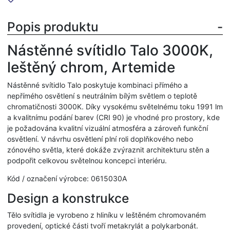
Popis produktu
Nástěnné svítidlo Talo 3000K,
leštěný chrom, Artemide
Nástěnné svítidlo Talo poskytuje kombinaci přímého a
nepřímého osvětlení s neutrálním bílým světlem o teplotě
chromatičnosti 3000K. Díky vysokému světelnému toku 1991 lm
a kvalitnímu podání barev (CRI 90) je vhodné pro prostory, kde
je požadována kvalitní vizuální atmosféra a zároveň funkční
osvětlení. V návrhu osvětlení plní roli doplňkového nebo
zónového světla, které dokáže zvýraznit architekturu stěn a
podpořit celkovou světelnou koncepci interiéru.
Kód / označení výrobce: 0615030A
Design a konstrukce
Tělo svítidla je vyrobeno z hliníku v leštěném chromovaném
provedení, optické části tvoří metakrylát a polykarbonát.