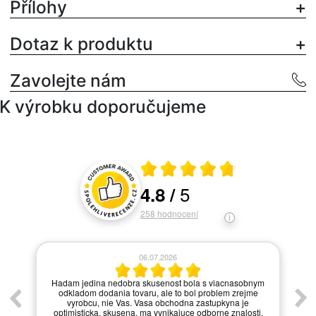
Přílohy
Dotaz k produktu
Zavolejte nám
K výrobku doporučujeme
Průměrné hodnocení 4.8 z 5
5
4.8
/
Hodnocení a recenze zákazníků
258
hodnocení
06.07.2026
í.
Hadam jedina nedobra skusenost bola s viacnasobnym
odkladom dodania tovaru, ale to bol problem zrejme
vyrobcu, nie Vas. Vasa obchodna zastupkyna je
optimisticka, skusena, ma vynikajuce odborne znalosti,