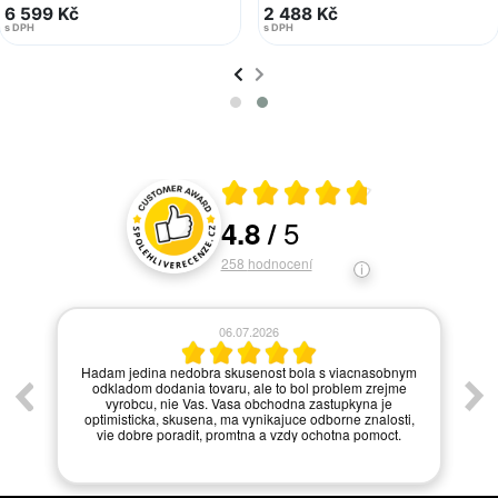
6 599 Kč
2 488 Kč
s DPH
s DPH
Průměrné hodnocení 4.8 z 5
5
4.8
/
Hodnocení a recenze zákazníků
258
hodnocení
06.07.2026
í.
Hadam jedina nedobra skusenost bola s viacnasobnym
odkladom dodania tovaru, ale to bol problem zrejme
vyrobcu, nie Vas. Vasa obchodna zastupkyna je
optimisticka, skusena, ma vynikajuce odborne znalosti,
vie dobre poradit, promtna a vzdy ochotna pomoct.