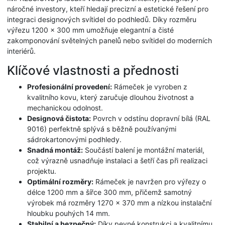
náročné investory, kteří hledají precizní a estetické řešení pro
integraci designových svítidel do podhledů. Díky rozměru
výřezu 1200 x 300 mm umožňuje elegantní a čisté
zakomponování světelných panelů nebo svítidel do moderních
interiérů.
Klíčové vlastnosti a přednosti
Profesionální provedení:
Rámeček je vyroben z
kvalitního kovu, který zaručuje dlouhou životnost a
mechanickou odolnost.
Designová čistota:
Povrch v odstínu dopravní bílá (RAL
9016) perfektně splývá s běžně používanými
sádrokartonovými podhledy.
Snadná montáž:
Součástí balení je montážní materiál,
což výrazně usnadňuje instalaci a šetří čas při realizaci
projektu.
Optimální rozměry:
Rámeček je navržen pro výřezy o
délce 1200 mm a šířce 300 mm, přičemž samotný
výrobek má rozměry 1270 x 370 mm a nízkou instalační
hloubku pouhých 14 mm.
Stabilní a bezpečný:
Díky pevné konstrukci a kvalitnímu