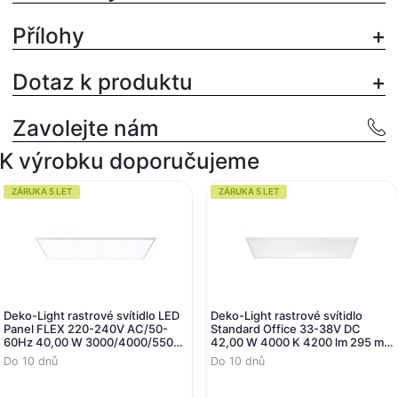
Přílohy
Dotaz k produktu
Zavolejte nám
K výrobku doporučujeme
ZÁRUKA 5 LET
ZÁRUKA 5 LET
Deko-Light rastrové svítidlo LED
Deko-Light rastrové svítidlo
Panel FLEX 220-240V AC/50-
Standard Office 33-38V DC
60Hz 40,00 W 3000/4000/5500
42,00 W 4000 K 4200 lm 295 mm
K 3500 lm 1195 mm bílá RAL 9016
bílá RAL 9016
Do 10 dnů
Do 10 dnů