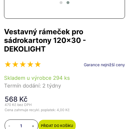
Vestavný rámeček pro
sádrokartony 120x30 -
DEKOLIGHT
Garance nejnižší ceny
Skladem u výrobce 294 ks
Termín dodání: 2 týdny
568 Kč
470 Kč
bez DPH
Cena zahrnuje recykl. poplatek: 4,00 Kč
-
+
PŘIDAT DO KOŠÍKU