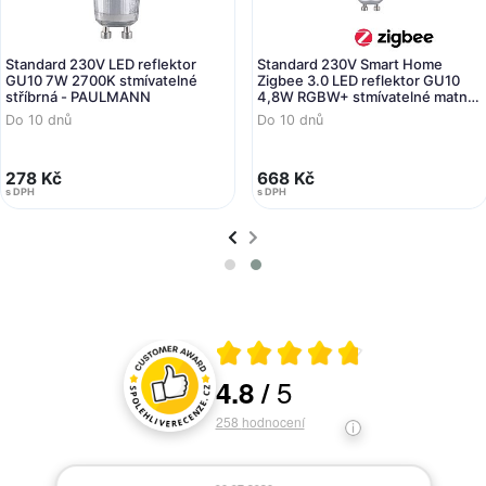
Standard 230V LED reflektor
Standard 230V Smart Home
GU10 7W 2700K stmívatelné
Zigbee 3.0 LED reflektor GU10
stříbrná - PAULMANN
4,8W RGBW+ stmívatelné matný
chrom - PAULMANN
Do 10 dnů
Do 10 dnů
278 Kč
668 Kč
s DPH
s DPH
Průměrné hodnocení 4.8 z 5
5
4.8
/
Hodnocení a recenze zákazníků
258
hodnocení