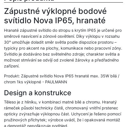
Zápustné výklopné bodové
svítidlo Nova IP65, hranaté
Hranaté zápustné svítidlo do stropu s krytím IP65 je určené pro
směrové nasvícení a zónové osvětlení. Díky výklopu v rozsahu
30° umožňuje doladit směr světla podle dispozice prostoru –
typicky pro akcent na plochy, komunikace nebo pracovní zóny.
Svítidlo je dodáváno bez světelného zdroje; charakter světla a
možnost stmívání se odvíjí od zvolené žárovky a předřadného
zařízení.
Produkt: Zápustné svítidlo Nova IP65 hranaté max. 35W bílá /
chrom 1ks výklopné - PAULMANN
Design a konstrukce
Těleso je z hliníku, v kombinaci matné bílé a chromu. Hranatý
rámeček působí technicky čistě, chromovaný vnitřní prstenec
opticky zvýrazňuje výklopnou část. Uchycení je řešeno pomocí
pružinových příchytek; výrobce uvádí, že i opakovaná montáž
a demontáž nepoškozuje podhled.