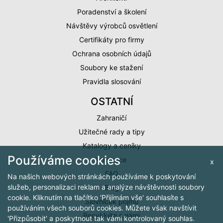
Poradenství a školení
Návštěvy výrobců osvětlení
Certifikáty pro firmy
Ochrana osobních údajů
Soubory ke stažení
Pravidla slosování
OSTATNÍ
Zahraničí
Užitečné rady a tipy
Katalogy a ceníky
Používáme cookies
Inspirace
x
FAQ
Na našich webových stránkách používáme k poskytování
služeb, personalizaci reklam a analýze návštěvnosti soubory
Blog
cookie. Kliknutím na tlačítko 'Přijímám vše' souhlasíte s
Slovníček pojmů
používáním všech souborů cookies. Můžete však navštívit
Recyklujte s námi
'Přizpůsobit' a poskytnout tak vámi kontrolovaný souhlas.