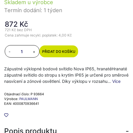
Skladem u výrobce
Termín dodání: 1 týden
872 Kč
721 Kč
bez DPH
Cena zahrnuje recykl. poplatek: 4,00 Kč
-
+
PŘIDAT DO KOŠÍKU
Zápustné výklopné bodové svítidlo Nova IP65, hranatéHranaté
zápustné svítidlo do stropu s krytím IP65 je určené pro směrové
nasvícení a zónové osvětlení. Díky výklopu v rozsahu…
Více
Objednací číslo: P 93664
Výrobce:
PAULMANN
EAN: 4000870936641
Popis produktu