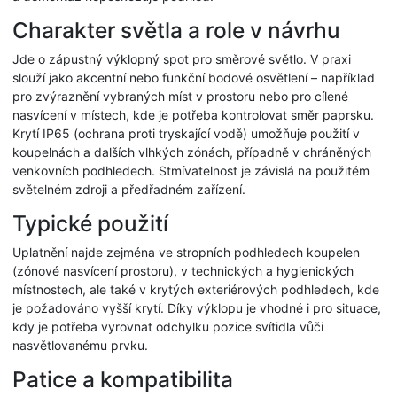
Charakter světla a role v návrhu
Jde o zápustný výklopný spot pro směrové světlo. V praxi
slouží jako akcentní nebo funkční bodové osvětlení – například
pro zvýraznění vybraných míst v prostoru nebo pro cílené
nasvícení v místech, kde je potřeba kontrolovat směr paprsku.
Krytí IP65 (ochrana proti tryskající vodě) umožňuje použití v
koupelnách a dalších vlhkých zónách, případně v chráněných
venkovních podhledech. Stmívatelnost je závislá na použitém
světelném zdroji a předřadném zařízení.
Typické použití
Uplatnění najde zejména ve stropních podhledech koupelen
(zónové nasvícení prostoru), v technických a hygienických
místnostech, ale také v krytých exteriérových podhledech, kde
je požadováno vyšší krytí. Díky výklopu je vhodné i pro situace,
kdy je potřeba vyrovnat odchylku pozice svítidla vůči
nasvětlovanému prvku.
Patice a kompatibilita