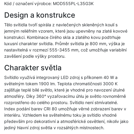
Kód / označení výrobce: MOD555PL-L35G3K
Design a konstrukce
Tělo svítidla tvoří spirála z navlečených skleněných koulí s
jemným reliéfním vzorem, které jsou upevněny na zlaté kovové
konstrukci. Kombinace čirého skla a zlatého kovu podtrhuje
luxusní charakter svítidla. Průměr svítidla je 800 mm, výška je
nastavitelná v rozmezí 555-3455 mm, což umožňuje variabilní
zavěšení podle výšky prostoru.
Charakter světla
Svítidlo využívá integrovaný LED zdroj s příkonem 40 W a
světelným tokem 1900 lm. Teplota chromatičnosti 3000 K
zajišťuje teplé bílé světlo, které je vhodné pro navození útulné
atmosféry. Díky 360° vyzařovacímu úhlu je světlo rovnoměrně
rozprostřeno do celého prostoru. Svítidlo není stmívatelné.
Index podání barev CRI 80 umožňuje věrné zobrazení barev v
interiéru. Vzhledem ke světelnému toku je svítidlo vhodné
především pro dekorativní a atmosférické osvětlení, nikoliv jako
jediný hlavní zdroj světla v rozsáhlých místnostech.