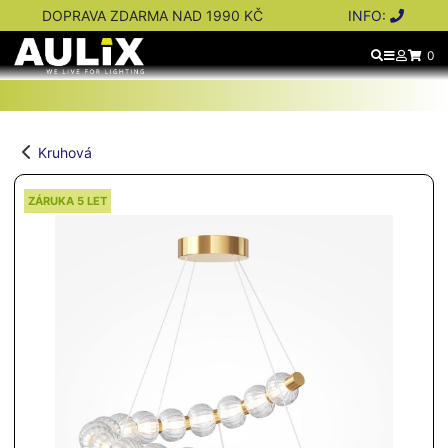
DOPRAVA ZDARMA NAD 1990 KČ
INFO:
0
Kruhová
ZÁRUKA 5 LET