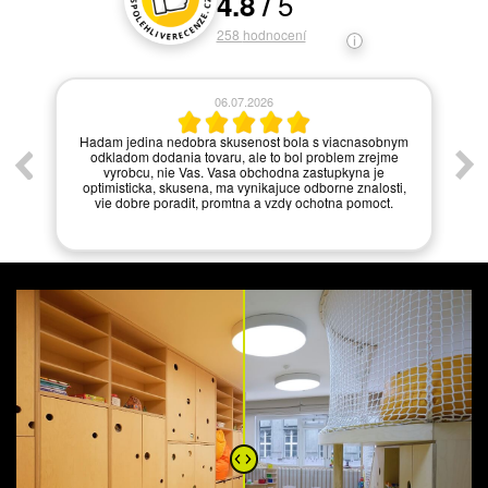
5
4.8
/
Hodnocení a recenze zákazníků
258
hodnocení
06.07.2026
í.
Hadam jedina nedobra skusenost bola s viacnasobnym
odkladom dodania tovaru, ale to bol problem zrejme
vyrobcu, nie Vas. Vasa obchodna zastupkyna je
optimisticka, skusena, ma vynikajuce odborne znalosti,
vie dobre poradit, promtna a vzdy ochotna pomoct.