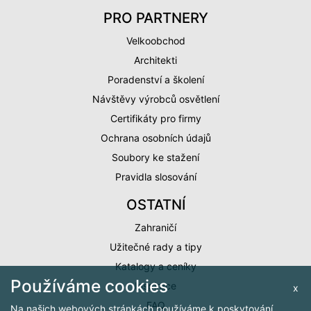
PRO PARTNERY
Velkoobchod
Architekti
Poradenství a školení
Návštěvy výrobců osvětlení
Certifikáty pro firmy
Ochrana osobních údajů
Soubory ke stažení
Pravidla slosování
OSTATNÍ
Zahraničí
Užitečné rady a tipy
Katalogy a ceníky
Používáme cookies
Inspirace
x
FAQ
Na našich webových stránkách používáme k poskytování