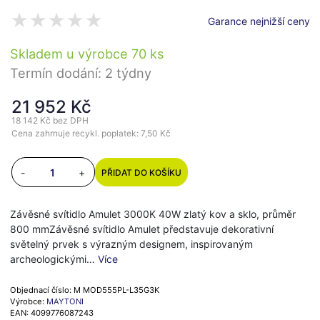
Garance nejnižší ceny
Skladem u výrobce 70 ks
Termín dodání: 2 týdny
21 952 Kč
18 142 Kč
bez DPH
Cena zahrnuje recykl. poplatek: 7,50 Kč
-
+
PŘIDAT DO KOŠÍKU
Závěsné svítidlo Amulet 3000K 40W zlatý kov a sklo, průměr
800 mmZávěsné svítidlo Amulet představuje dekorativní
světelný prvek s výrazným designem, inspirovaným
archeologickými…
Více
Objednací číslo: M MOD555PL-L35G3K
Výrobce:
MAYTONI
EAN: 4099776087243