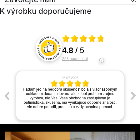
K výrobku doporučujeme
Průměrné hodnocení 4.8 z 5
5
4.8
/
Hodnocení a recenze zákazníků
258
hodnocení
06.07.2026
í.
Hadam jedina nedobra skusenost bola s viacnasobnym
odkladom dodania tovaru, ale to bol problem zrejme
vyrobcu, nie Vas. Vasa obchodna zastupkyna je
optimisticka, skusena, ma vynikajuce odborne znalosti,
vie dobre poradit, promtna a vzdy ochotna pomoct.