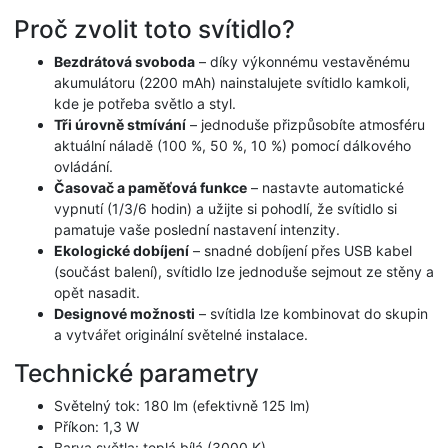
Proč zvolit toto svítidlo?
Bezdrátová svoboda
– díky výkonnému vestavěnému
akumulátoru (2200 mAh) nainstalujete svítidlo kamkoli,
kde je potřeba světlo a styl.
Tři úrovně stmívání
– jednoduše přizpůsobíte atmosféru
aktuální náladě (100 %, 50 %, 10 %) pomocí dálkového
ovládání.
Časovač a paměťová funkce
– nastavte automatické
vypnutí (1/3/6 hodin) a užijte si pohodlí, že svítidlo si
pamatuje vaše poslední nastavení intenzity.
Ekologické dobíjení
– snadné dobíjení přes USB kabel
(součást balení), svítidlo lze jednoduše sejmout ze stěny a
opět nasadit.
Designové možnosti
– svítidla lze kombinovat do skupin
a vytvářet originální světelné instalace.
Technické parametry
Světelný tok: 180 lm (efektivně 125 lm)
Příkon: 1,3 W
Barva světla: teplá bílá (3000 K)