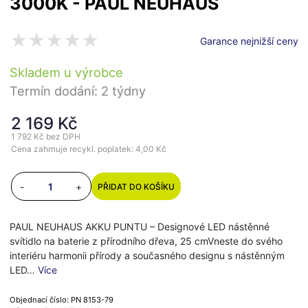
3000K - PAUL NEUHAUS
Garance nejnižší ceny
Skladem u výrobce
Termín dodání: 2 týdny
2 169 Kč
1 792 Kč
bez DPH
Cena zahrnuje recykl. poplatek: 4,00 Kč
-
+
PŘIDAT DO KOŠÍKU
PAUL NEUHAUS AKKU PUNTU – Designové LED nástěnné
svítidlo na baterie z přírodního dřeva, 25 cmVneste do svého
interiéru harmonii přírody a současného designu s nástěnným
LED…
Více
Objednací číslo: PN 8153-79