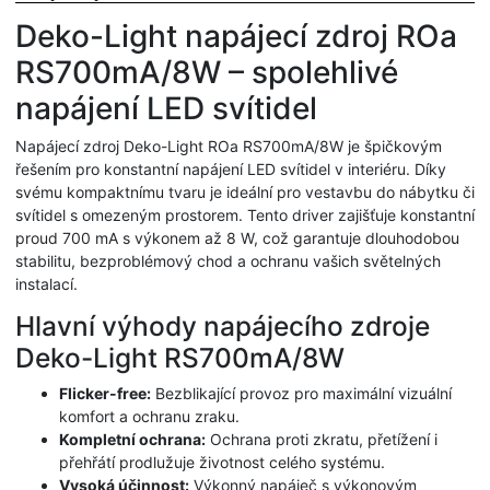
Deko-Light napájecí zdroj ROa
RS700mA/8W – spolehlivé
napájení LED svítidel
Napájecí zdroj Deko-Light ROa RS700mA/8W je špičkovým
řešením pro konstantní napájení LED svítidel v interiéru. Díky
svému kompaktnímu tvaru je ideální pro vestavbu do nábytku či
svítidel s omezeným prostorem. Tento driver zajišťuje konstantní
proud 700 mA s výkonem až 8 W, což garantuje dlouhodobou
stabilitu, bezproblémový chod a ochranu vašich světelných
instalací.
Hlavní výhody napájecího zdroje
Deko-Light RS700mA/8W
Flicker-free:
Bezblikající provoz pro maximální vizuální
komfort a ochranu zraku.
Kompletní ochrana:
Ochrana proti zkratu, přetížení i
přehřátí prodlužuje životnost celého systému.
Vysoká účinnost:
Výkonný napáječ s výkonovým