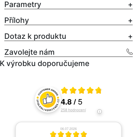
Parametry
Přílohy
Dotaz k produktu
Zavolejte nám
K výrobku doporučujeme
Průměrné hodnocení 4.8 z 5
5
4.8
/
Hodnocení a recenze zákazníků
258
hodnocení
06.07.2026