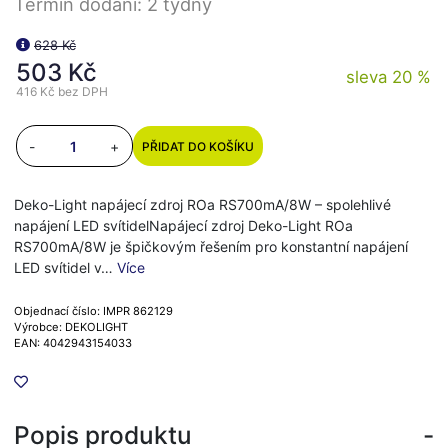
Termín dodání: 2 týdny
628 Kč
503 Kč
sleva 20 %
416 Kč
bez DPH
-
+
PŘIDAT DO KOŠÍKU
Deko-Light napájecí zdroj ROa RS700mA/8W – spolehlivé
napájení LED svítidelNapájecí zdroj Deko-Light ROa
RS700mA/8W je špičkovým řešením pro konstantní napájení
LED svítidel v…
Více
Objednací číslo: IMPR 862129
Výrobce: DEKOLIGHT
EAN: 4042943154033
Popis produktu