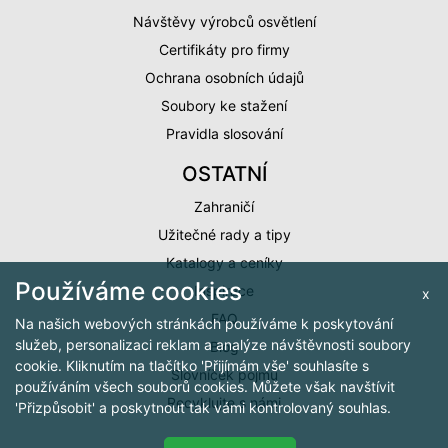
Návštěvy výrobců osvětlení
Certifikáty pro firmy
Ochrana osobních údajů
Soubory ke stažení
Pravidla slosování
OSTATNÍ
Zahraničí
Užitečné rady a tipy
Katalogy a ceníky
Používáme cookies
Inspirace
x
FAQ
Na našich webových stránkách používáme k poskytování
služeb, personalizaci reklam a analýze návštěvnosti soubory
Blog
cookie. Kliknutím na tlačítko 'Přijímám vše' souhlasíte s
Slovníček pojmů
používáním všech souborů cookies. Můžete však navštívit
Recyklujte s námi
'Přizpůsobit' a poskytnout tak vámi kontrolovaný souhlas.