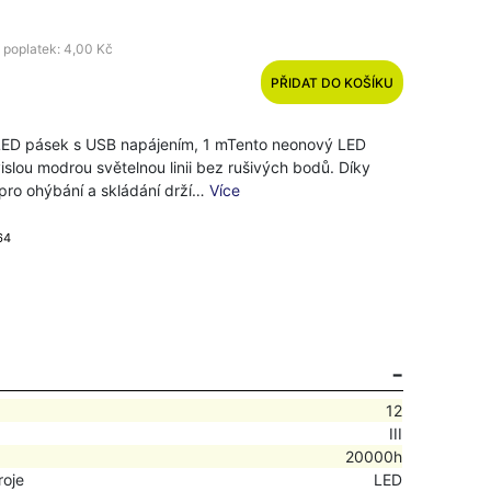
 poplatek: 4,00 Kč
PŘIDAT DO KOŠÍKU
ED pásek s USB napájením, 1 mTento neonový LED
islou modrou světelnou linii bez rušivých bodů. Díky
 pro ohýbání a skládání drží…
Více
64
12
III
20000h
roje
LED