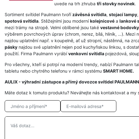
uvede na trh zhruba
tři stovky novinek
.
Sortiment svítidel Paulmann tvoří
závěsná svítidla
,
stojací lampy
spotová svítidla
. Stěžejními jsou moderní
kolejnicové
a
lankové 
mezi trámy na stropě. Velmi oblíbené jsou také
vestavné bodovky
výběrem povrchových úprav (chrom, nerez, bílá, hliník, …). Mezi ne
najdou uplatnění např. v koupelně, ať už stropní, nástěnná, na zr
pásky
najdou své uplatnění nejen pod kuchyňskou linkou, s dosta
použití. Firma Paulmann vyrábí
venkovní svítidla
pojezdová, sloup
Pro všechny, kteří si potrpí na moderní trendy, nabízí Paulmann t
tabletu nebo chytrého telefonu v rámci systému
SMART HOME.
AULIX - výhradní zástupce a přímý dovozce svítidel PAULMANN
Máte dotaz k tomuto produktu? Neváhejte nás kontaktovat a my 