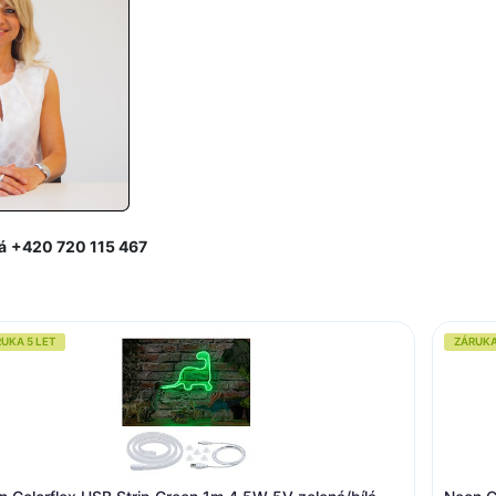
á
+420 720 115 467
UKA 5 LET
ZÁRUKA