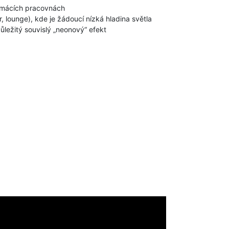
domácích pracovnách
 lounge), kde je žádoucí nízká hladina světla
ůležitý souvislý „neonový“ efekt