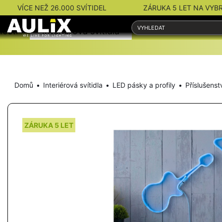
VÍCE NEŽ 26.000 SVÍTIDEL
ZÁRUKA 5 LET NA VYB
nosti
Interiérová svítidla
Venkovní svítidla
Domů
Interiérová svítidla
LED pásky a profily
Příslušenst
ZÁRUKA 5 LET