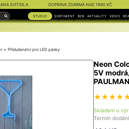
RANÁ SVÍTIDLA
DOPRAVA ZDARMA NAD 1990 KČ
STUDIO
SORTIMENT
B2B
AKTUALITY
VIDEO
RE
Příslušenství
Systémy
Žárovky
Do
ví
Příslušenství pro LED pásky
Neon Colo
5V modrá/
PAULMA
Skladem u vý
Termín dodání