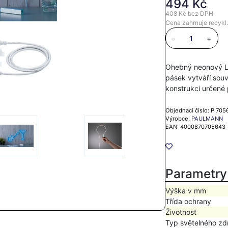
494 Kč
408 Kč
bez DPH
Cena zahrnuje recykl.
-
+
Ohebný neonový L
pásek vytváří souv
konstrukci určené
Objednací číslo: P 705
Výrobce:
PAULMANN
EAN: 4000870705643
Parametry
Výška v mm
Třída ochrany
Životnost
Typ světelného zd