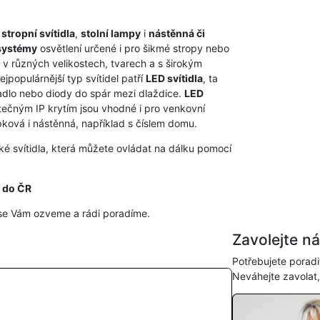
,
stropní svítidla
,
stolní lampy
i
nástěnná či
systémy
osvětlení určené i pro šikmé stropy nebo
v různých velikostech, tvarech a s širokým
jpopulárnější typ svítidel patří
LED svítidla
, ta
cadlo nebo diody do spár mezi dlaždice.
LED
tečným IP krytím jsou vhodné i pro venkovní
ková i nástěnná, například s číslem domu.
aké svítidla, která můžete ovládat na dálku pomocí
 do ČR
se Vám ozveme a rádi poradíme.
Zavolejte n
Potřebujete poradi
Neváhejte zavolat