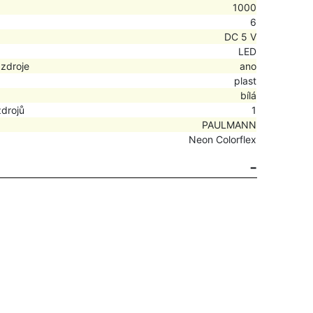
1000
6
DC 5 V
LED
 zdroje
ano
plast
bílá
zdrojů
1
PAULMANN
Neon Colorflex