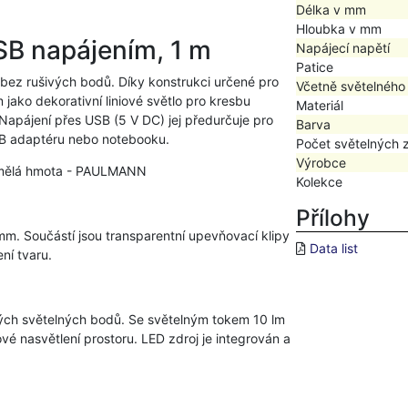
Délka v mm
Hloubka v mm
B napájením, 1 m
Napájecí napětí
Patice
 bez rušivých bodů. Díky konstrukci určené pro
Včetně světelného
jako dekorativní liniové světlo pro kresbu
Materiál
apájení přes USB (5 V DC) jej předurčuje pro
Barva
USB adaptéru nebo notebooku.
Počet světelných 
Výrobce
 umělá hmota - PAULMANN
Kolekce
Přílohy
mm. Součástí jsou transparentní upevňovací klipy
Data list
ení tvaru.
ných světelných bodů. Se světelným tokem 10 lm
kové nasvětlení prostoru. LED zdroj je integrován a