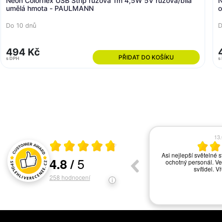
Neon Colorflex USB Strip růžová 1m 4,5W 5V růžová/bílá
N
umělá hmota - PAULMANN
o
Do 10 dnů
D
494 Kč
PŘIDAT DO KOŠÍKU
s DPH
s
08.06.2026
03
Průměrné hodnocení 4.8 z 5
Seriózní přístup k reklamaci
Aulix funguje na výbor
5
4.8
/
servisu co mi volala, b
Hodnocení a recenze zákazníků
jen s tou dopravou by 
zk
258
hodnocení