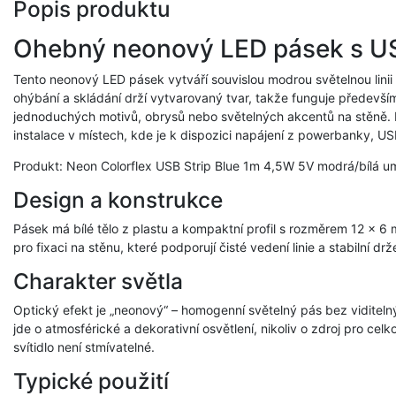
Popis produktu
Ohebný neonový LED pásek s US
Tento neonový LED pásek vytváří souvislou modrou světelnou linii
ohýbání a skládání drží vytvarovaný tvar, takže funguje především 
jednoduchých motivů, obrysů nebo světelných akcentů na stěně. N
instalace v místech, kde je k dispozici napájení z powerbanky, 
Produkt: Neon Colorflex USB Strip Blue 1m 4,5W 5V modrá/bílá
Design a konstrukce
Pásek má bílé tělo z plastu a kompaktní profil s rozměrem 12 x 6 
pro fixaci na stěnu, které podporují čisté vedení linie a stabilní drž
Charakter světla
Optický efekt je „neonový“ – homogenní světelný pás bez viditel
jde o atmosférické a dekorativní osvětlení, nikoliv o zdroj pro cel
svítidlo není stmívatelné.
Typické použití