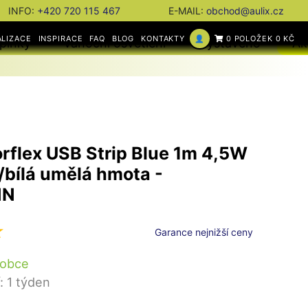
INFO:
+420 720 115 467
E-MAIL:
obchod@aulix.cz
ALIZACE
INSPIRACE
FAQ
BLOG
KONTAKTY
👤
0 POLOŽEK 0 KČ
plňky
Vánoční osvětlení
Vystaveno
Ak
rflex USB Strip Blue 1m 4,5W
bílá umělá hmota -
NN
Garance nejnižší ceny
robce
: 1 týden