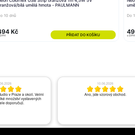
eon Colorflex USB Strip oranžová 1m 4,5W 5V
Neo
ranžová/bílá umělá hmota - PAULMANN
umě
o 10 dnů
Do 1
494 Kč
49
PŘIDAT DO KOŠÍKU
 DPH
s DPH
.06.2026
03.06.2026
nou, a pani ze zákaznického
Spokojenost.
yla moc příjemná a vstřícná,
to chtělo vylepšení, to bylo
lamání.