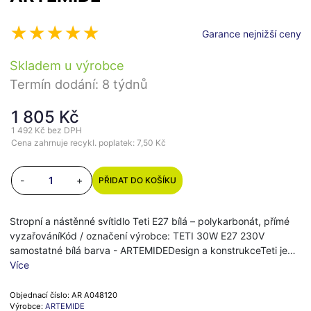
Garance nejnižší ceny
Skladem u výrobce
Termín dodání: 8 týdnů
1 805 Kč
1 492 Kč
bez DPH
Cena zahrnuje recykl. poplatek: 7,50 Kč
-
+
PŘIDAT DO KOŠÍKU
Stropní a nástěnné svítidlo Teti E27 bílá – polykarbonát, přímé
vyzařováníKód / označení výrobce: TETI 30W E27 230V
samostatné bílá barva - ARTEMIDEDesign a konstrukceTeti je…
Více
Objednací číslo: AR A048120
Výrobce:
ARTEMIDE