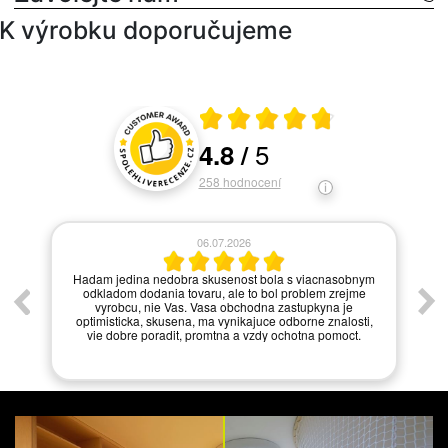
K výrobku doporučujeme
Průměrné hodnocení 4.8 z 5
5
4.8
/
Hodnocení a recenze zákazníků
258
hodnocení
06.07.2026
í.
Hadam jedina nedobra skusenost bola s viacnasobnym
odkladom dodania tovaru, ale to bol problem zrejme
vyrobcu, nie Vas. Vasa obchodna zastupkyna je
optimisticka, skusena, ma vynikajuce odborne znalosti,
vie dobre poradit, promtna a vzdy ochotna pomoct.