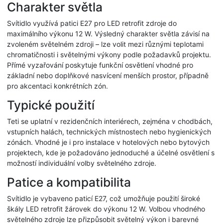
Charakter světla
Svítidlo využívá patici E27 pro LED retrofit zdroje do
maximálního výkonu 12 W. Výsledný charakter světla závisí na
zvoleném světelném zdroji – lze volit mezi různými teplotami
chromatičnosti i světelnými výkony podle požadavků projektu.
Přímé vyzařování poskytuje funkční osvětlení vhodné pro
základní nebo doplňkové nasvícení menších prostor, případně
pro akcentaci konkrétních zón.
Typické použití
Teti se uplatní v rezidenčních interiérech, zejména v chodbách,
vstupních halách, technických místnostech nebo hygienických
zónách. Vhodné je i pro instalace v hotelových nebo bytových
projektech, kde je požadováno jednoduché a účelné osvětlení s
možností individuální volby světelného zdroje.
Patice a kompatibilita
Svítidlo je vybaveno paticí E27, což umožňuje použití široké
škály LED retrofit žárovek do výkonu 12 W. Volbou vhodného
světelného zdroje lze přizpůsobit světelný výkon i barevné