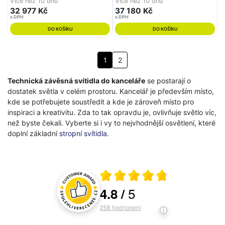
Více než 10 dnů
Více než 10 dnů
32 977 Kč
37 180 Kč
s DPH
s DPH
DO KOŠÍKU
DO KOŠÍKU
1
2
Technická závěsná svítidla do kanceláře
se postarají o
dostatek světla v celém prostoru. Kancelář je především místo,
kde se potřebujete soustředit a kde je zároveň místo pro
inspiraci a kreativitu. Zda to tak opravdu je, ovlivňuje světlo víc,
než byste čekali. Vyberte si i vy to nejvhodnější osvětlení, které
doplní základní
stropní svítidla
.
Průměrné hodnocení 4.8 z 5
5
4.8
/
Hodnocení a recenze zákazníků
258
hodnocení