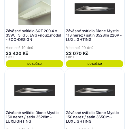
Závěsné svítidlo SQT 200 4 x
Závěsné svítidlo Dione Mystic
35W, T5, G5, EVG+nouz.modul
113 nerez / satin 3528lm 220V -
- ECO-DESIGN
LUXLIGHTING
Více než 10 dnů
Více než 10 dnů
33 420 Kč
22 070 Kč
s DPH
s DPH
DO KOŠÍKU
DO KOŠÍKU
Závěsné svítidlo Dione Mystic
Závěsné svítidlo Dione Mystic
150 nerez / satin 3528lm -
150 nerez / satin 3650lm -
LUXLIGHTING
LUXLIGHTING