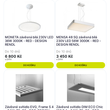
MONETA závěsná bílá 230V LED
MENSA 48 SQ závěsná bílá
36W 3000K - RED - DESIGN
230V LED 56W 3000K - RED -
RENDL
DESIGN RENDL
Do 10 dnů
Do 10 dnů
6 800 Kč
3 450 Kč
s DPH
s DPH
DO KOŠÍKU
DO KOŠÍKU
Závěsné svítidlo EVG, Frame S 4
Závěsné svítidlo DIM ECO Chic