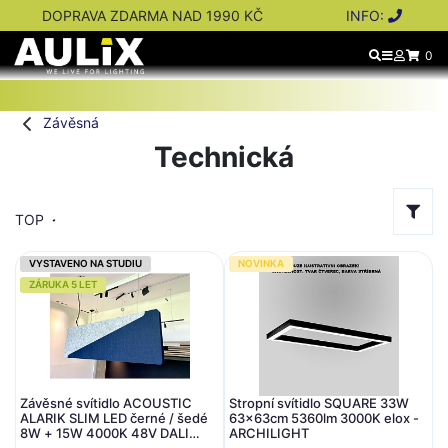
DOPRAVA ZDARMA NAD 1990 KČ
INFO:
0
Závěsná
Technická
TOP
VYSTAVENO NA STUDIU
NOVINKA
ZÁRUKA 5 LET
Závěsné svítidlo ACOUSTIC
Stropní svítidlo SQUARE 33W
ALARIK SLIM LED černé / šedé
63x63cm 5360lm 3000K elox -
8W + 15W 4000K 48V DALI
ARCHILIGHT