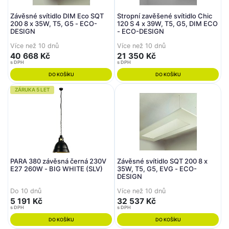
Závěsné svítidlo DIM Eco SQT
Stropní zavěšené svítidlo Chic
200 8 x 35W, T5, G5 - ECO-
120 S 4 x 39W, T5, G5, DIM ECO
DESIGN
- ECO-DESIGN
Více než 10 dnů
Více než 10 dnů
40 668 Kč
21 350 Kč
s DPH
s DPH
DO KOŠÍKU
DO KOŠÍKU
ZÁRUKA 5 LET
PARA 380 závěsná černá 230V
Závěsné svítidlo SQT 200 8 x
E27 260W - BIG WHITE (SLV)
35W, T5, G5, EVG - ECO-
DESIGN
Do 10 dnů
Více než 10 dnů
5 191 Kč
32 537 Kč
s DPH
s DPH
DO KOŠÍKU
DO KOŠÍKU