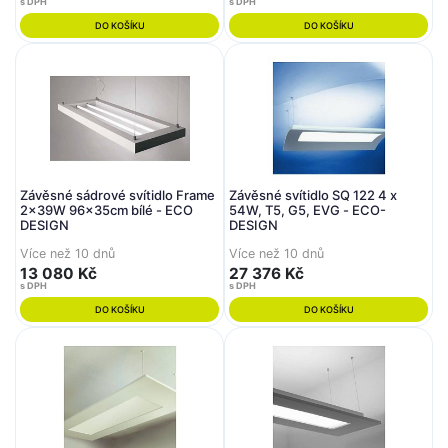
s DPH
s DPH
DO KOŠÍKU
DO KOŠÍKU
Závěsné sádrové svítidlo Frame
Závěsné svítidlo SQ 122 4 x
2x39W 96x35cm bílé - ECO
54W, T5, G5, EVG - ECO-
DESIGN
DESIGN
Více než 10 dnů
Více než 10 dnů
13 080 Kč
27 376 Kč
s DPH
s DPH
DO KOŠÍKU
DO KOŠÍKU