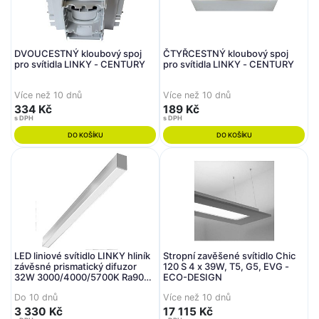
DVOUCESTNÝ kloubový spoj
ČTYŘCESTNÝ kloubový spoj
pro svítidla LINKY - CENTURY
pro svítidla LINKY - CENTURY
Více než 10 dnů
Více než 10 dnů
334 Kč
189 Kč
s DPH
s DPH
DO KOŠÍKU
DO KOŠÍKU
LED liniové svítidlo LINKY hliník
Stropní zavěšené svítidlo Chic
závěsné prismatický difuzor
120 S 4 x 39W, T5, G5, EVG -
32W 3000/4000/5700K Ra90
ECO-DESIGN
90d IP20 1131x50x75mm
Do 10 dnů
Více než 10 dnů
včetně 2ks závěsů 1,5m -
CENTURY
3 330 Kč
17 115 Kč