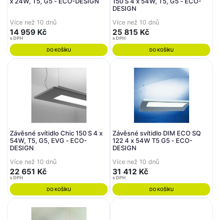
x 24W, T5, G5 - ECO-DESIGN
150 S 4 x 54W, T5, G5 - ECO-
DESIGN
Více než 10 dnů
Více než 10 dnů
14 959 Kč
25 815 Kč
s DPH
s DPH
DO KOŠÍKU
DO KOŠÍKU
Závěsné svítidlo Chic 150 S 4 x
Závěsné svítidlo DIM ECO SQ
54W, T5, G5, EVG - ECO-
122 4 x 54W T5 G5 - ECO-
DESIGN
DESIGN
Více než 10 dnů
Více než 10 dnů
22 651 Kč
31 412 Kč
s DPH
s DPH
DO KOŠÍKU
DO KOŠÍKU