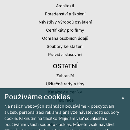
Architekti
Poradenství a školení
Návštěvy výrobců osvětlení
Certifikáty pro firmy
Ochrana osobních údajů
Soubory ke stažení
Pravidla slosování
OSTATNÍ
Zahraničí
Užitečné rady a tipy
Katalogy a ceníky
Používáme cookies
x
Inspirace
Na našich webových stránkách používáme k poskytování
FAQ
služeb, personalizaci reklam a analýze návštěvnosti soubory
Blog
cookie. Kliknutím na tlačítko 'Přijímám vše' souhlasíte s
Slovníček pojmů
používáním všech souborů cookies. Můžete však navštívit