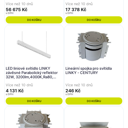
akustické - BPM
Více než 10 dnů
Více než 10 dnů
56 675 Kč
17 378 Kč
s DPH
s DPH
DO KOŠÍKU
DO KOŠÍKU
LED liniové svítidlo LINKY
Lineární spojka pro svítidla
závěsné Parabolický reflektor
LINKY - CENTURY
32W, 3200lm,4000K,Ra80,
UGR16, 90d, IP20
Více než 10 dnů
Více než 10 dnů
,1131x50x75mm, včetně 2ks
závěsů 1,5m - CENTURY
4 131 Kč
246 Kč
s DPH
s DPH
DO KOŠÍKU
DO KOŠÍKU