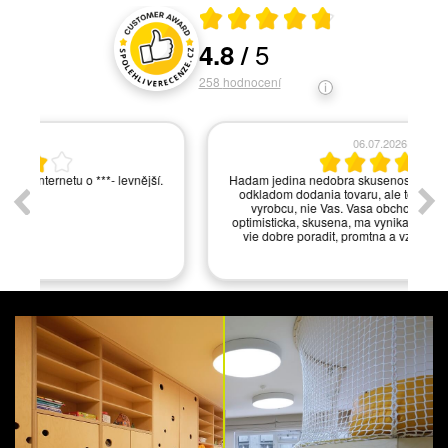
Průměrné hodnocení 4.8 z 5
5
4.8
/
Hodnocení a recenze zákazníků
258
hodnocení
06.07.2026
í.
Hadam jedina nedobra skusenost bola s viacnasobnym
odkladom dodania tovaru, ale to bol problem zrejme
vyrobcu, nie Vas. Vasa obchodna zastupkyna je
optimisticka, skusena, ma vynikajuce odborne znalosti,
vie dobre poradit, promtna a vzdy ochotna pomoct.