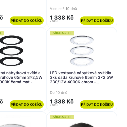
N
PAULMANN
Více než 10 dnů
Kč
1 338 Kč
PŘIDAT DO KOŠÍKU
PŘIDAT DO KOŠÍKU
s DPH
T
ZÁRUKA 5 LET
ná nábytková svítidla
LED vestavná nábytková svítidla
kruhové 65mm 3x2,5W
3ks sada kruhové 65mm 3x2,5W
000K černá mat -
230/12V 4000K chrom -
N
PAULMANN
Do 10 dnů
Kč
1 338 Kč
PŘIDAT DO KOŠÍKU
PŘIDAT DO KOŠÍKU
s DPH
ZÁRUKA 5 LET