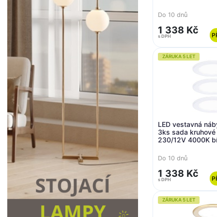
- PAULMANN
Do 10 dnů
1 338 Kč
P
s DPH
ZÁRUKA 5 LET
LED vestavná náby
3ks sada kruhov
230/12V 4000K bí
PAULMANN
Do 10 dnů
1 338 Kč
P
s DPH
ZÁRUKA 5 LET