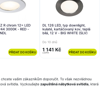
NEZ R chrom 12= LED
DL 126 LED, typ downlight,
P44 3000K - RED -
kulaté, kartáčovaný kov, teplá
ENDL
bílá, 12 V - BIG WHITE (SLV)
Do 10 dnů
1 141 Kč
PŘIDAT DO KOŠÍKU
PŘIDAT DO KOŠÍKU
s DPH
ré chcete vašim zákazníkům doporučit. To však nezvládnou
ková svítidla. Vyzkoušejte
zapuštěná nábytková svítidla
, která