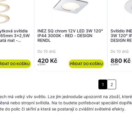
tková svítidla
INEZ SQ chrom 12V LED 3W 120°
Svítidlo I
é 65mm 3x2,5W
IP44 3000K - RED - DESIGN
3W 120° I
atá mat -
RENDL
DESIGN R
Do 10 dnů
Do 10 dnů
420 Kč
880 Kč
ŘIDAT DO KOŠÍKU
PŘIDAT DO KOŠÍKU
s DPH
s DPH
1
2
ch má velký vliv světlo. Lze jím jednoduše upozornit na zboží, kte
ěsná
nebo stropní svítidla. Na to budete potřebovat speciální doplň
 do polic či skříní a která se postarají o zvláštní světelné efekty.