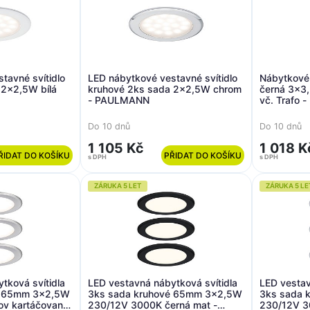
tavné svítidlo
LED nábytkové vestavné svítidlo
Nábytkové 
 2x2,5W bílá
kruhové 2ks sada 2x2,5W chrom
černá 3x3,
- PAULMANN
vč. Trafo
Do 10 dnů
Do 10 dnů
1 105 Kč
1 018 K
ŘIDAT DO KOŠÍKU
PŘIDAT DO KOŠÍKU
s DPH
s DPH
ZÁRUKA 5 LET
ZÁRUKA 5 LE
tková svítidla
LED vestavná nábytková svítidla
LED vestav
é 65mm 3x2,5W
3ks sada kruhové 65mm 3x2,5W
3ks sada 
v kartáčovaný
230/12V 3000K černá mat -
230/12V 3