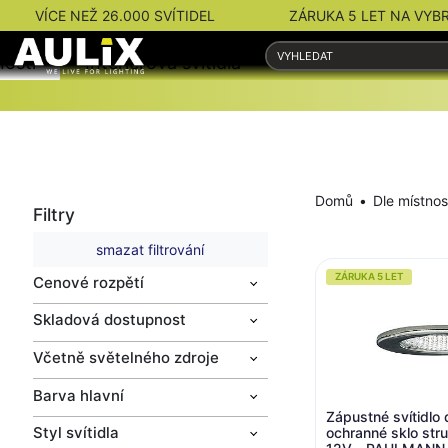
VÍCE NEŽ 26.000 SVÍTIDEL
ZÁRUKA 5 LET NA VYB
nosti
Interiérová svítidla
Venkovní svítidla
Domů
Dle místnos
Filtry
smazat filtrování
ZÁRUKA 5 LET
Cenové rozpětí
Skladová dostupnost
Včetně světelného zdroje
Barva hlavní
Zápustné svítidlo
Styl svítidla
ochranné sklo st