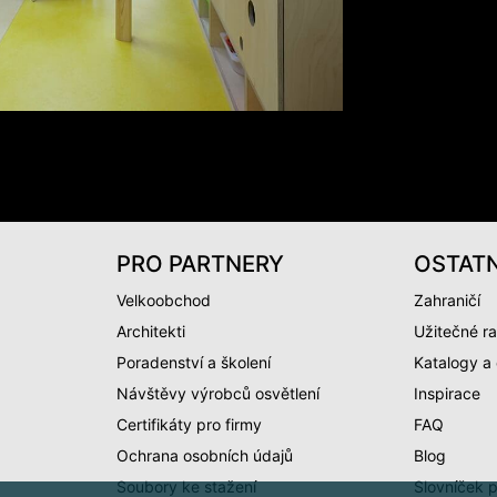
PRO PARTNERY
OSTATN
Velkoobchod
Zahraničí
Architekti
Užitečné ra
Poradenství a školení
Katalogy a
Návštěvy výrobců osvětlení
Inspirace
Certifikáty pro firmy
FAQ
Ochrana osobních údajů
Blog
Soubory ke stažení
Slovníček 