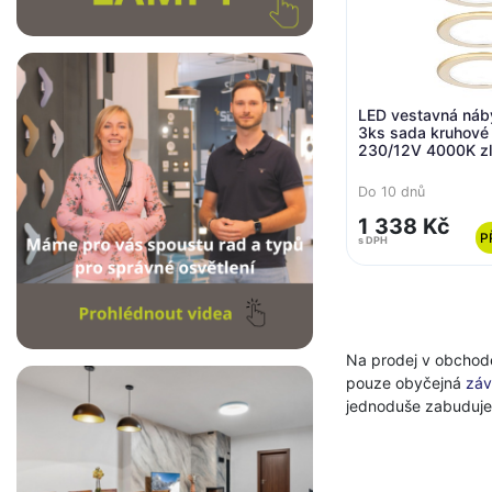
LED vestavná náby
3ks sada kruhov
230/12V 4000K zl
PAULMANN
Do 10 dnů
1 338 Kč
P
s DPH
Na prodej v obchode
pouze obyčejná
záv
jednoduše zabudujete