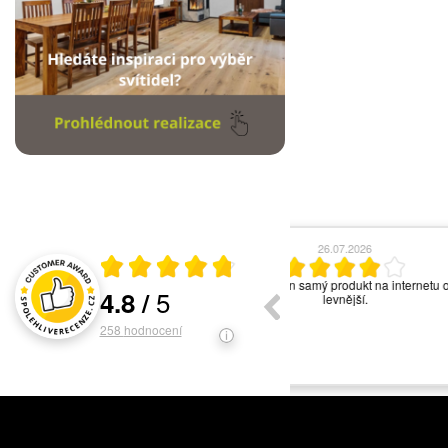
17.06.2026
13
Průměrné hodnocení 4.8 z 5
vše ok
Asi nejlepší světelné s
5
4.8
/
ochotný personál. Ve
Hodnocení a recenze zákazníků
svítidel. V
258
hodnocení