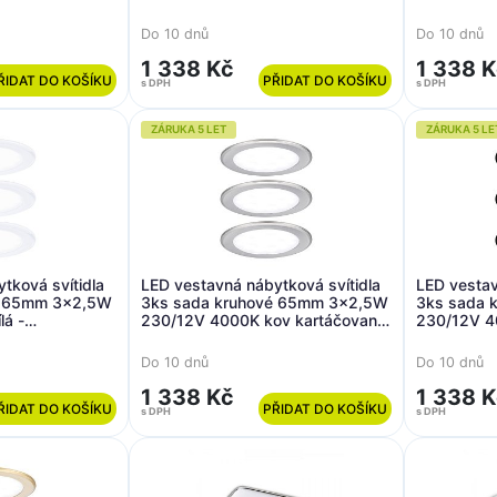
PAULMANN
PAULMAN
Do 10 dnů
Do 10 dnů
1 338 Kč
1 338 
ŘIDAT DO KOŠÍKU
PŘIDAT DO KOŠÍKU
s DPH
s DPH
ZÁRUKA 5 LET
ZÁRUKA 5 LE
tková svítidla
LED vestavná nábytková svítidla
LED vestav
é 65mm 3x2,5W
3ks sada kruhové 65mm 3x2,5W
3ks sada 
lá -
230/12V 4000K kov kartáčovaný
230/12V 4
- PAULMANN
PAULMAN
Do 10 dnů
Do 10 dnů
1 338 Kč
1 338 
ŘIDAT DO KOŠÍKU
PŘIDAT DO KOŠÍKU
s DPH
s DPH