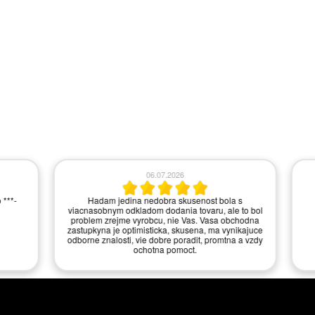
.06.2026
10.06.2026
tudio v Praze a okolí. Velmi
Ano, jste vzorový obchod.
lké množství vystavených
řele doporučuji.