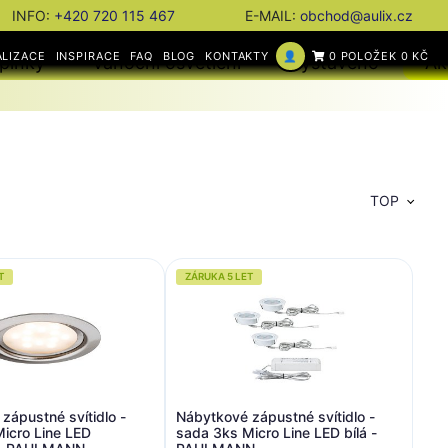
INFO:
+420 720 115 467
E-MAIL:
obchod@aulix.cz
ALIZACE
INSPIRACE
FAQ
BLOG
KONTAKTY
👤
0 POLOŽEK 0 KČ
plňky
Vánoční osvětlení
Vystaveno
Ak
TOP
T
ZÁRUKA 5 LET
zápustné svítidlo -
Nábytkové zápustné svítidlo -
icro Line LED
sada 3ks Micro Line LED bílá -