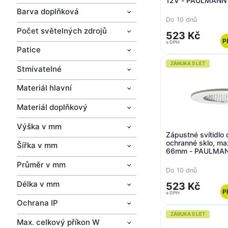
12V - PAULMANN
Barva doplňková
Do 10 dnů
Počet světelných zdrojů
523 Kč
P
s DPH
Patice
ZÁRUKA 5 LET
Stmívatelné
Materiál hlavní
Materiál doplňkový
Výška v mm
Zápustné svítidlo
ochranné sklo, m
Šířka v mm
66mm - PAULMA
Průměr v mm
Do 10 dnů
Délka v mm
523 Kč
P
s DPH
Ochrana IP
ZÁRUKA 5 LET
Max. celkový příkon W