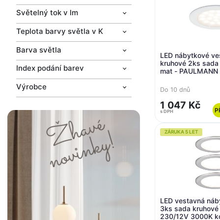
Světelný tok v lm
Teplota barvy světla v K
Barva světla
LED nábytkové ves
kruhové 2ks sada
Index podání barev
mat - PAULMANN
Výrobce
Do 10 dnů
1 047 Kč
P
s DPH
ZÁRUKA 5 LET
LED vestavná náby
3ks sada kruhov
230/12V 3000K ko