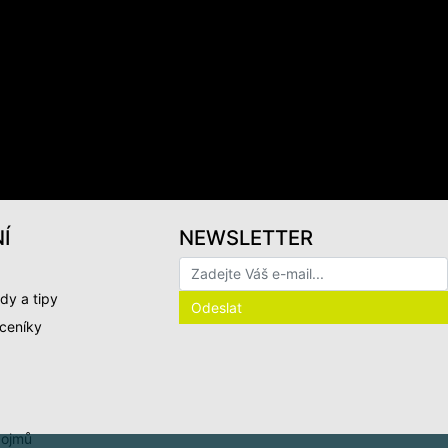
Í
NEWSLETTER
dy a tipy
 ceníky
pojmů