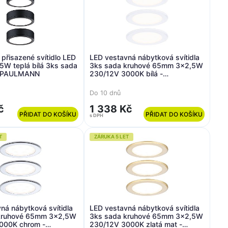
přisazené svítidlo LED
LED vestavná nábytková svítidla
5W teplá bílá 3ks sada
3ks sada kruhové 65mm 3x2,5W
 - PAULMANN
230/12V 3000K bílá -
PAULMANN
Do 10 dnů
č
1 338 Kč
PŘIDAT DO KOŠÍKU
PŘIDAT DO KOŠÍKU
s DPH
T
ZÁRUKA 5 LET
ná nábytková svítidla
LED vestavná nábytková svítidla
kruhové 65mm 3x2,5W
3ks sada kruhové 65mm 3x2,5W
000K chrom -
230/12V 3000K zlatá mat -