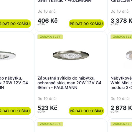
69mm kartáč - PAULMANN
kartáč.že
Do 10 dnů
Do 10 dnů
406 Kč
3 378 
ŘIDAT DO KOŠÍKU
PŘIDAT DO KOŠÍKU
s DPH
s DPH
ZÁRUKA 5 LET
ZÁRUKA 5 LE
 do nábytku,
Zápustné svítidlo do nábytku,
Nábytkové 
ax.20W 12V G4
ochranné sklo, max.20W 12V G4
Whirl Mini
NN
66mm - PAULMANN
modulu 3
Do 10 dnů
Do 10 dnů
523 Kč
2 678 
ŘIDAT DO KOŠÍKU
PŘIDAT DO KOŠÍKU
s DPH
s DPH
ZÁRUKA 5 LET
ZÁRUKA 5 LE