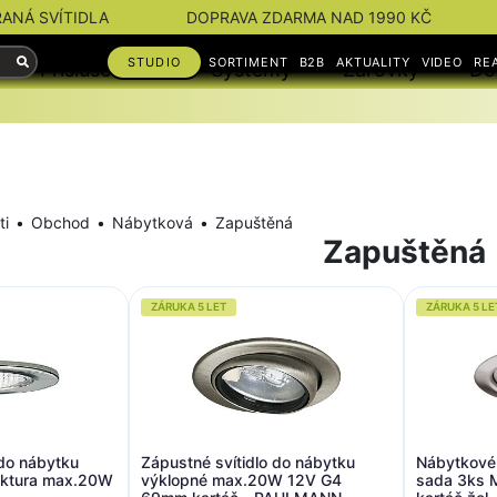
RANÁ SVÍTIDLA
DOPRAVA ZDARMA NAD 1990 KČ
STUDIO
SORTIMENT
B2B
AKTUALITY
VIDEO
RE
Příslušenství
Systémy
Žárovky
Do
ti
Obchod
Nábytková
Zapuštěná
Zapuštěná
ZÁRUKA 5 LET
ZÁRUKA 5 LE
 do nábytku
Zápustné svítidlo do nábytku
Nábytkové 
ruktura max.20W
výklopné max.20W 12V G4
sada 3ks M