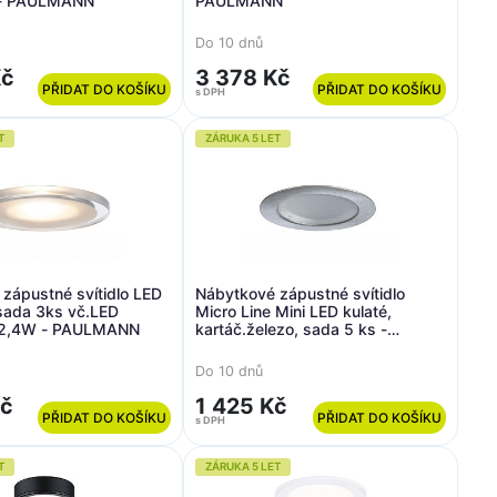
l - PAULMANN
PAULMANN
Do 10 dnů
Kč
3 378 Kč
PŘIDAT DO KOŠÍKU
PŘIDAT DO KOŠÍKU
s DPH
T
ZÁRUKA 5 LET
zápustné svítidlo LED
Nábytkové zápustné svítidlo
 sada 3ks vč.LED
Micro Line Mini LED kulaté,
x2,4W - PAULMANN
kartáč.železo, sada 5 ks -
PAULMANN
Do 10 dnů
Kč
1 425 Kč
PŘIDAT DO KOŠÍKU
PŘIDAT DO KOŠÍKU
s DPH
T
ZÁRUKA 5 LET