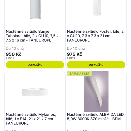
Nástěnné svítidlo Banjie
Nástěnné svítidlo Foster, bílé, 2
Tubolare, bílé, 2 x GU10, 7,5 x
x GU10, 7,3 x 7,3 x 21 cm -
7,5 x 16 cm - FANEUROPE
FANEUROPE
Do 10 dnů
Do 10 dnů
950 Kč
975 Kč
s DPH
s DPH
DO KOŠÍKU
DO KOŠÍKU
ZÁRUKA 5 LET
Nástěnné svítidlo Mykonos,
Nástěnné svítidlo ALBAIDA LED
bílé, 1 x E14, 21 x 21 x 7 cm -
5,9W 3000K 870lm bílé - BPM
FANEUROPE