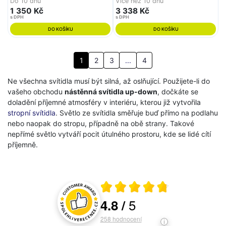
Do 10 dnů
Více než 10 dnů
1 350 Kč
3 338 Kč
s DPH
s DPH
DO KOŠÍKU
DO KOŠÍKU
1
2
3
...
4
Ne všechna svítidla musí být silná, až oslňující. Použijete-li do
vašeho obchodu
nástěnná svítidla up-down
, dočkáte se
doladění příjemné atmosféry v interiéru, kterou již vytvořila
stropní svítidla
. Světlo ze svítidla směřuje buď přímo na podlahu
nebo naopak do stropu, případně na obě strany. Takové
nepřímé světlo vytváří pocit útulného prostoru, kde se lidé cítí
příjemně.
Průměrné hodnocení 4.8 z 5
5
4.8
/
Hodnocení a recenze zákazníků
258
hodnocení