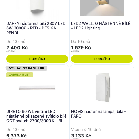
DAFFY nástěnná bílá 230V LED
LED2 WALL, Q NÁSTĚNNÉ BÍLÉ
6W 3000K - RED - DESIGN
- LED2 Lighting
RENDL
Do 10 dnů
Do 10 dnů
2 400 Kč
1 579 Kč
s DPH
s DPH
DO KOŠÍKU
DO KOŠÍKU
VYSTAVENO NA STUDIU
ZÁRUKA 5 LET
DIRETO 60 WL vnitřní LED
HOMS nástěnná lampa, bílá -
nástěnné přisazené svítidlo bílé
FARO
CCT switch 2700/3000 K - BIG
WHITE (SLV)
Do 10 dnů
Více než 10 dnů
6 373 Kč
3 133 Kč