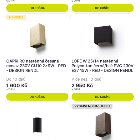
s DPH
s DPH
DO KOŠÍKU
DO KOŠÍKU
NOVINKA
CAPRI RC nástěnná česaná
LOPE W 25/14 nástěnná
mosaz 230V GU10 2x9W - RED
Polycotton černá/bílé PVC 230V
- DESIGN RENDL
E27 15W - RED - DESIGN RENDL
Do 10 dnů
Více než 10 dnů
1 600 Kč
2 950 Kč
s DPH
s DPH
DO KOŠÍKU
DO KOŠÍKU
VYSTAVENO NA STUDIU