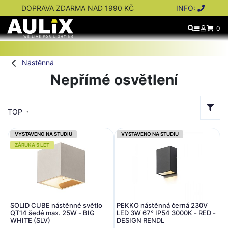
DOPRAVA ZDARMA NAD 1990 KČ
INFO:
0
Nástěnná
Nepřímé osvětlení
TOP
VYSTAVENO NA STUDIU
VYSTAVENO NA STUDIU
ZÁRUKA 5 LET
SOLID CUBE nástěnné světlo
PEKKO nástěnná černá 230V
QT14 šedé max. 25W - BIG
LED 3W 67° IP54 3000K - RED -
WHITE (SLV)
DESIGN RENDL