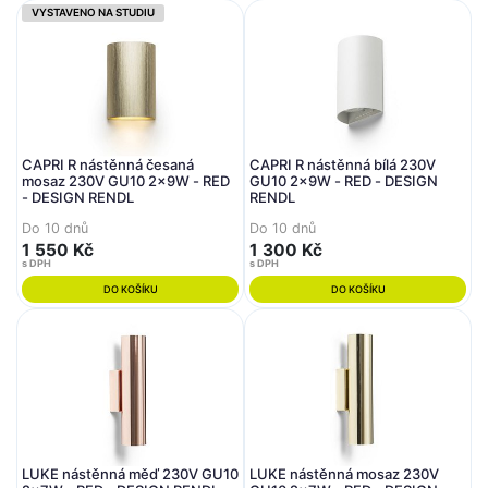
VYSTAVENO NA STUDIU
CAPRI R nástěnná česaná
CAPRI R nástěnná bílá 230V
mosaz 230V GU10 2x9W - RED
GU10 2x9W - RED - DESIGN
- DESIGN RENDL
RENDL
Do 10 dnů
Do 10 dnů
1 550 Kč
1 300 Kč
s DPH
s DPH
DO KOŠÍKU
DO KOŠÍKU
LUKE nástěnná měď 230V GU10
LUKE nástěnná mosaz 230V