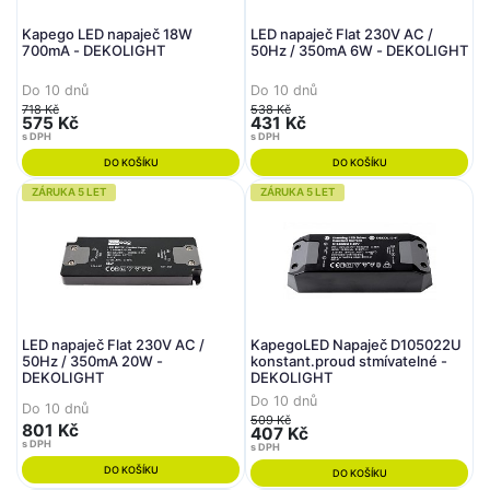
Kapego LED napaječ 18W
LED napaječ Flat 230V AC /
700mA - DEKOLIGHT
50Hz / 350mA 6W - DEKOLIGHT
Do 10 dnů
Do 10 dnů
718 Kč
538 Kč
575 Kč
431 Kč
s DPH
s DPH
DO KOŠÍKU
DO KOŠÍKU
ZÁRUKA 5 LET
ZÁRUKA 5 LET
LED napaječ Flat 230V AC /
KapegoLED Napaječ D105022U
50Hz / 350mA 20W -
konstant.proud stmívatelné -
DEKOLIGHT
DEKOLIGHT
Do 10 dnů
Do 10 dnů
509 Kč
801 Kč
407 Kč
s DPH
s DPH
DO KOŠÍKU
DO KOŠÍKU