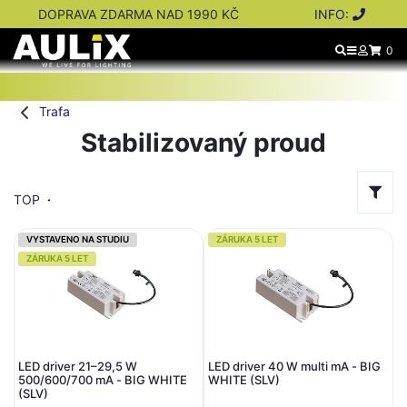
DOPRAVA ZDARMA NAD 1990 KČ
INFO:
0
Trafa
Stabilizovaný proud
TOP
VYSTAVENO NA STUDIU
ZÁRUKA 5 LET
ZÁRUKA 5 LET
LED driver 21–29,5 W
LED driver 40 W multi mA - BIG
500/600/700 mA - BIG WHITE
WHITE (SLV)
(SLV)