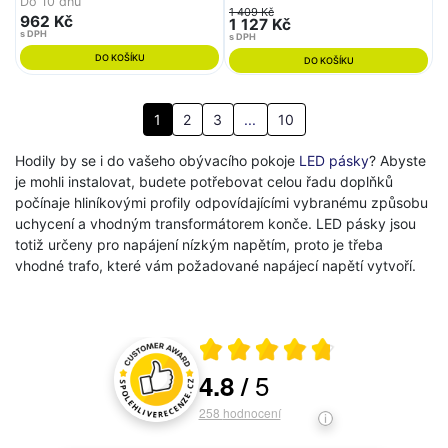
Do 10 dnů
1 409 Kč
962 Kč
1 127 Kč
s DPH
s DPH
DO KOŠÍKU
DO KOŠÍKU
1
2
3
...
10
Hodily by se i do vašeho obývacího pokoje
LED pásky
? Abyste
je mohli instalovat, budete potřebovat celou řadu doplňků
počínaje hliníkovými profily odpovídajícími vybranému způsobu
uchycení a vhodným transformátorem konče. LED pásky jsou
totiž určeny pro napájení nízkým napětím, proto je třeba
vhodné trafo, které vám požadované napájecí napětí vytvoří.
Průměrné hodnocení 4.8 z 5
5
4.8
/
Hodnocení a recenze zákazníků
258
hodnocení