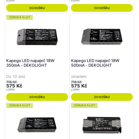
s DPH
s DPH
DO KOŠÍKU
DO KOŠÍKU
ZÁRUKA 5 LET
Kapego LED napaječ 18W
Kapego LED napaječ 18W
350mA - DEKOLIGHT
500mA - DEKOLIGHT
Do 10 dnů
skladem
718 Kč
718 Kč
575 Kč
575 Kč
s DPH
s DPH
DO KOŠÍKU
DO KOŠÍKU
ZÁRUKA 5 LET
ZÁRUKA 5 LET