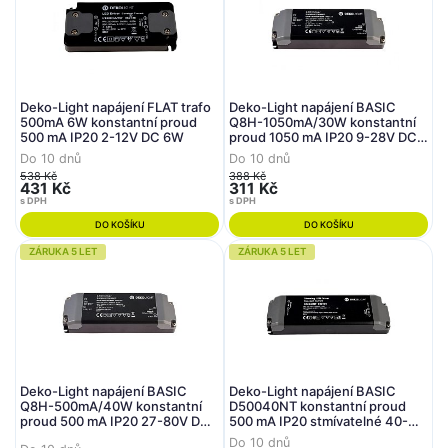
Deko-Light napájení FLAT trafo
Deko-Light napájení BASIC
500mA 6W konstantní proud
Q8H-1050mA/30W konstantní
500 mA IP20 2-12V DC 6W
proud 1050 mA IP20 9-28V DC
30W
Do 10 dnů
Do 10 dnů
538 Kč
388 Kč
431 Kč
311 Kč
s DPH
s DPH
DO KOŠÍKU
DO KOŠÍKU
ZÁRUKA 5 LET
ZÁRUKA 5 LET
Deko-Light napájení BASIC
Deko-Light napájení BASIC
Q8H-500mA/40W konstantní
D50040NT konstantní proud
proud 500 mA IP20 27-80V DC
500 mA IP20 stmívatelné 40-
40W
80V DC 40W
Do 10 dnů