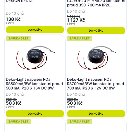
DESIGN RENDL
CC EUP20T-1HMC-0 konstantní
proud 350-700 mA IP20
stmívatelné 9-40V DC 20W
Do 10 dnů
Do 10 dnů
1 409 Kč
138 Kč
1 127 Kč
s DPH
s DPH
DO KOŠÍKU
DO KOŠÍKU
ZÁRUKA 5 LET
ZÁRUKA 5 LET
Deko-Light napájení ROa
Deko-Light napájení ROa
RS500mA/8W konstantní proud
RS700mA/8W konstantní proud
500 mA IP20 6-16V DC 8W
700 mA IP20 6-12V DC 8W
Do 10 dnů
Do 10 dnů
628 Kč
628 Kč
503 Kč
503 Kč
s DPH
s DPH
DO KOŠÍKU
DO KOŠÍKU
ZÁRUKA 5 LET
ZÁRUKA 5 LET