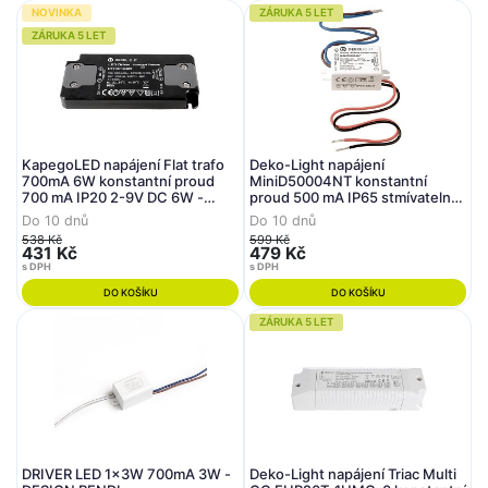
NOVINKA
ZÁRUKA 5 LET
ZÁRUKA 5 LET
KapegoLED napájení Flat trafo
Deko-Light napájení
700mA 6W konstantní proud
MiniD50004NT konstantní
700 mA IP20 2-9V DC 6W -
proud 500 mA IP65 stmívatelné
DEKOLIGHT
4-8V DC 4W
Do 10 dnů
Do 10 dnů
538 Kč
599 Kč
431 Kč
479 Kč
s DPH
s DPH
DO KOŠÍKU
DO KOŠÍKU
ZÁRUKA 5 LET
DRIVER LED 1x3W 700mA 3W -
Deko-Light napájení Triac Multi