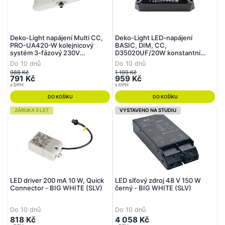
Deko-Light napájení Multi CC,
Deko-Light LED-napájení
PRO-UA420-W kolejnicový
BASIC, DIM, CC,
systém 3-fázový 230V
D35020UF/20W konstantní
konstantní proud
proud 350 mA IP20 stmívatelné
Do 10 dnů
Do 10 dnů
250/350/450/500 mA IP20 25-
28-57V DC 9,80-20,00 W
988 Kč
1 199 Kč
42V DC 6,30-21,00 W
791 Kč
959 Kč
s DPH
s DPH
DO KOŠÍKU
DO KOŠÍKU
ZÁRUKA 5 LET
VYSTAVENO NA STUDIU
LED driver 200 mA 10 W, Quick
LED síťový zdroj 48 V 150 W
Connector - BIG WHITE (SLV)
černý - BIG WHITE (SLV)
Do 10 dnů
Do 10 dnů
818 Kč
4 058 Kč