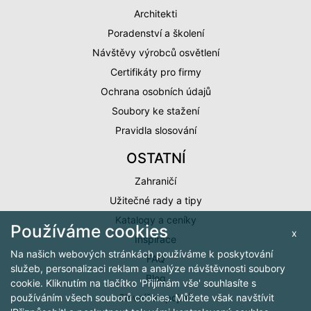
Architekti
Poradenství a školení
Návštěvy výrobců osvětlení
Certifikáty pro firmy
Ochrana osobních údajů
Soubory ke stažení
Pravidla slosování
OSTATNÍ
Zahraničí
Užitečné rady a tipy
Katalogy a ceníky
Používáme cookies
x
Inspirace
Na našich webových stránkách používáme k poskytování
FAQ
služeb, personalizaci reklam a analýze návštěvnosti soubory
Blog
cookie. Kliknutím na tlačítko 'Přijímám vše' souhlasíte s
Slovníček pojmů
používáním všech souborů cookies. Můžete však navštívit