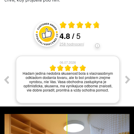
Průměrné hodnocení 4.8 z 5
5
4.8
/
Hodnocení a recenze zákazníků
258
hodnocení
06.07.2026
í.
Hadam jedina nedobra skusenost bola s viacnasobnym
odkladom dodania tovaru, ale to bol problem zrejme
vyrobcu, nie Vas. Vasa obchodna zastupkyna je
optimisticka, skusena, ma vynikajuce odborne znalosti,
vie dobre poradit, promtna a vzdy ochotna pomoct.