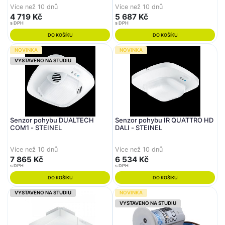
Více než 10 dnů
Více než 10 dnů
4 719 Kč
5 687 Kč
s DPH
s DPH
DO KOŠÍKU
DO KOŠÍKU
NOVINKA
NOVINKA
VYSTAVENO NA STUDIU
Senzor pohybu DUALTECH
Senzor pohybu IR QUATTRO HD
COM1 - STEINEL
DALI - STEINEL
Více než 10 dnů
Více než 10 dnů
7 865 Kč
6 534 Kč
s DPH
s DPH
DO KOŠÍKU
DO KOŠÍKU
VYSTAVENO NA STUDIU
NOVINKA
VYSTAVENO NA STUDIU