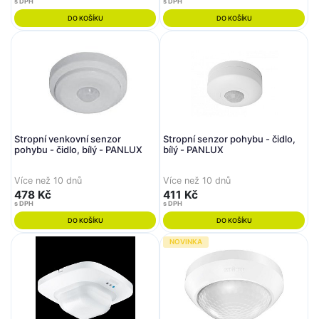
s DPH
s DPH
DO KOŠÍKU
DO KOŠÍKU
Stropní venkovní senzor
Stropní senzor pohybu - čidlo,
pohybu - čidlo, bílý - PANLUX
bílý - PANLUX
Více než 10 dnů
Více než 10 dnů
478 Kč
411 Kč
s DPH
s DPH
DO KOŠÍKU
DO KOŠÍKU
NOVINKA