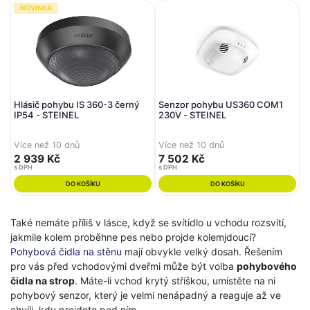
NOVINKA
Hlásič pohybu IS 360-3 černý
Senzor pohybu US360 COM1
IP54 - STEINEL
230V - STEINEL
Více než 10 dnů
Více než 10 dnů
2 939 Kč
7 502 Kč
s DPH
s DPH
DO KOŠÍKU
DO KOŠÍKU
Také nemáte příliš v lásce, když se svítidlo u vchodu rozsvítí,
jakmile kolem proběhne pes nebo projde kolemjdoucí?
Pohybová čidla na stěnu
mají obvykle velký dosah. Řešením
pro vás před vchodovými dveřmi může být volba
pohybového
čidla na strop
. Máte-li vchod krytý stříškou, umístěte na ni
pohybový senzor, který je velmi nenápadný a reaguje až ve
chvíli, kdy projdete pod ním.