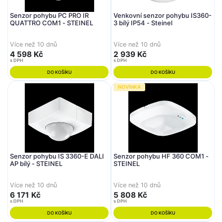
Senzor pohybu PC PRO IR
Venkovní senzor pohybu IS360-
QUATTRO COM1 - STEINEL
3 bílý IP54 - Steinel
Více než 10 dnů
Více než 10 dnů
4 598 Kč
2 939 Kč
s DPH
s DPH
DO KOŠÍKU
DO KOŠÍKU
NOVINKA
Senzor pohybu IS 3360-E DALI
Senzor pohybu HF 360 COM1 -
AP bílý - STEINEL
STEINEL
Více než 10 dnů
Více než 10 dnů
6 171 Kč
5 808 Kč
s DPH
s DPH
DO KOŠÍKU
DO KOŠÍKU