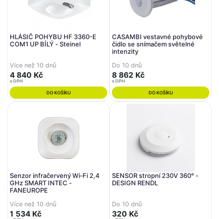
HLÁSIČ POHYBU HF 3360-E
CASAMBI vestavné pohybové
COM1 UP BÍLÝ - Steinel
čidlo se snímačem světelné
intenzity
Více než 10 dnů
Do 10 dnů
4 840 Kč
8 862 Kč
s DPH
s DPH
DO KOŠÍKU
DO KOŠÍKU
Senzor infračervený Wi‑Fi 2,4
SENSOR stropní 230V 360° -
GHz SMART INTEC -
DESIGN RENDL
FANEUROPE
Více než 10 dnů
Do 10 dnů
1 534 Kč
320 Kč